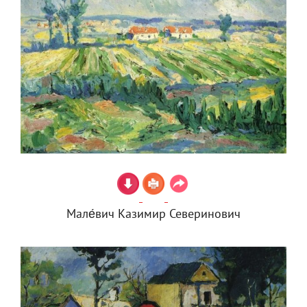
Мале́вич Казимир Северинович