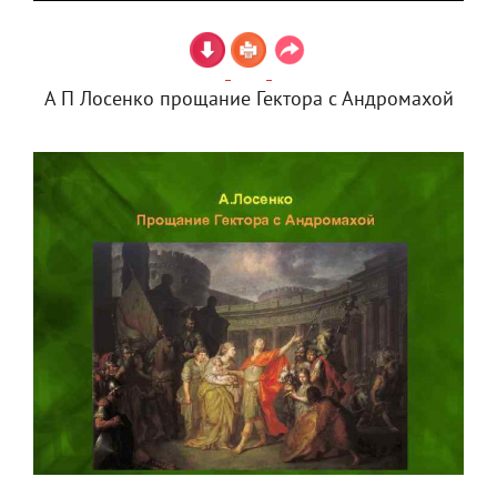
А П Лосенко прощание Гектора с Андромахой