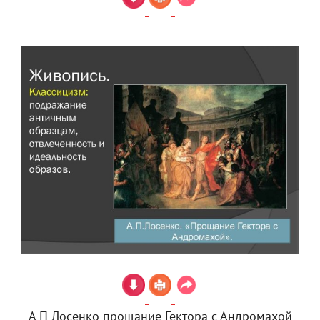
А П Лосенко прощание Гектора с Андромахой