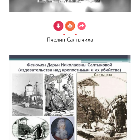
Пчелин Салтычиха