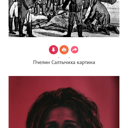
Пчелин Салтычиха картина