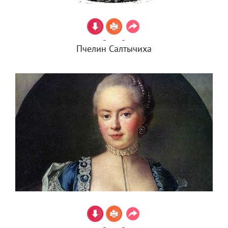
Пчелин Салтычиха