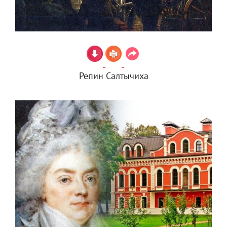
Репин Салтычиха