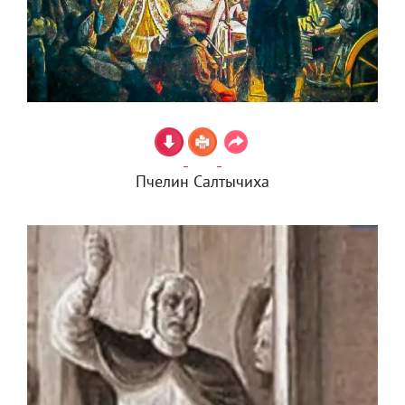
Пчелин Салтычиха