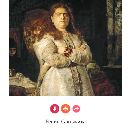
Репин Салтычиха