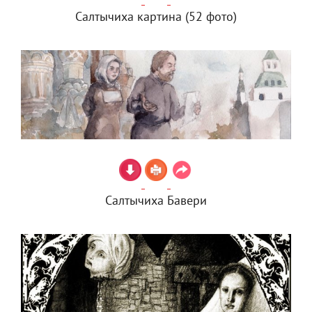
Салтычиха картина (52 фото)
Салтычиха Бавери