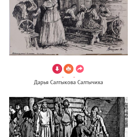
Дарья Салтыкова Салтычиха