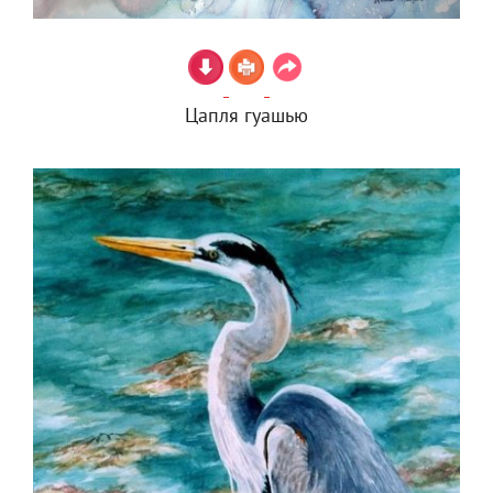
Цапля гуашью