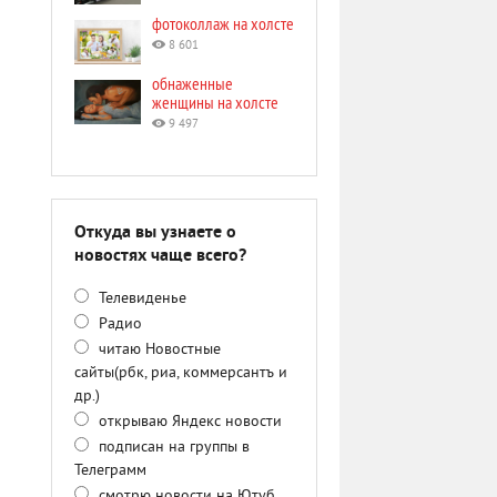
фотоколлаж на холсте
8 601
обнаженные
женщины на холсте
9 497
Откуда вы узнаете о
новостях чаще всего?
Телевиденье
Радио
читаю Новостные
сайты(рбк, риа, коммерсантъ и
др.)
открываю Яндекс новости
подписан на группы в
Телеграмм
смотрю новости на Ютуб