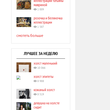
иллюстрации татьяны
мавриной
1 009
розочка и беляночка
иллюстрации
1 587
смотеть больше
ЛУЧШЕЕ ЗА НЕДЕЛЮ
холст маленький
10 066
холст эпитеты
8 988
кожаный холст
8 519
девушка на холсте
сидит