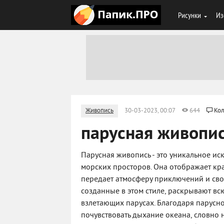
Рисунки
Из
Живопись
30-03-2023, 00:07
644
Кол
парусная живопи
Парусная живопись - это уникальное ис
морских просторов. Она отображает кра
передает атмосферу приключений и сво
созданные в этом стиле, раскрывают вс
взлетающих парусах. Благодаря парусн
почувствовать дыхание океана, словно