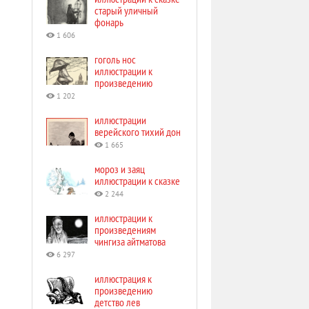
старый уличный
фонарь
1 606
гоголь нос
иллюстрации к
произведению
1 202
иллюстрации
верейского тихий дон
1 665
мороз и заяц
иллюстрации к сказке
2 244
иллюстрации к
произведениям
чингиза айтматова
6 297
иллюстрация к
произведению
детство лев