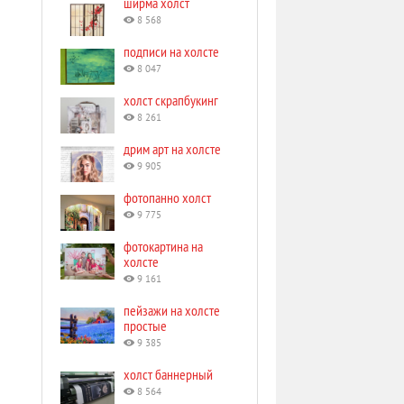
ширма холст
8 568
подписи на холсте
8 047
холст скрапбукинг
8 261
дрим арт на холсте
9 905
фотопанно холст
9 775
фотокартина на
холсте
9 161
пейзажи на холсте
простые
9 385
холст баннерный
8 564