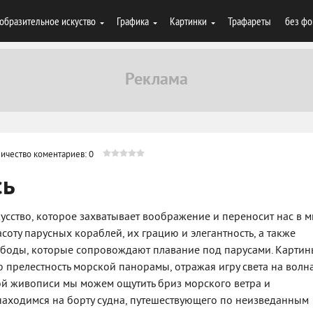
образительное искуство
Графика
Картинки
Трафареты
без фо
ичество коментариев: 0
сь
кусство, которое захватывает воображение и переносит нас в 
соту парусных кораблей, их грацию и элегантность, а также
боды, которые сопровождают плавание под парусами. Картин
ю прелестность морской панорамы, отражая игру света на волн
ой живописи мы можем ощутить бриз морского ветра и
 находимся на борту судна, путешествующего по неизведанным