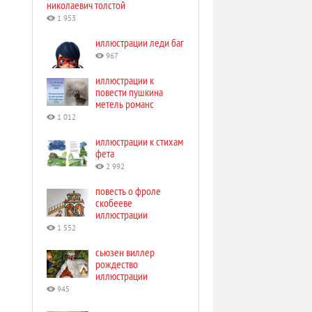
николаевич толстой
1 953
иллюстрации леди баг
967
иллюстрации к
повести пушкина
метель романс
1 012
иллюстрации к стихам
фета
2 992
повесть о фроле
скобееве
иллюстрации
1 552
сьюзен виллер
рождество
иллюстрации
945