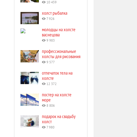
10 459
холст рыбалка
7 926
молодцы на холсте
васнецова
9 983
профессиональные
холсты для рисования
9 577
отпечаток тела на
холсте
12 372
постер на холсте
море
8 806
подарок на свадьбу
холст
7 980