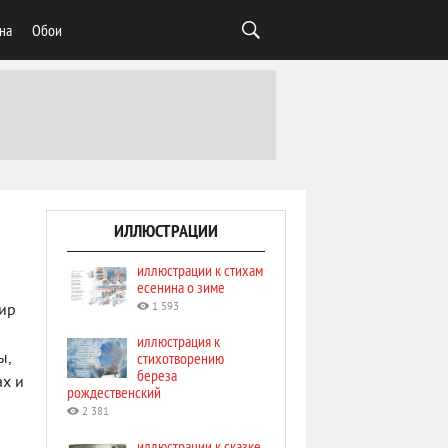
на
Обои
ИЛЛЮСТРАЦИИ
иллюстрации к стихам
есенина о зиме
1 593
мир
иллюстрация к
стихотворению
ы,
береза
ах и
рождественский
2 381
иллюстрации к сказке