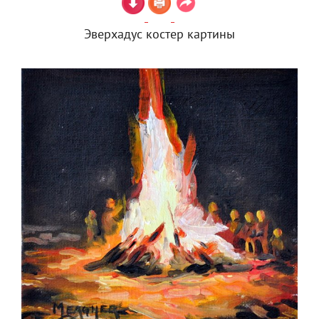
Эверхадус костер картины