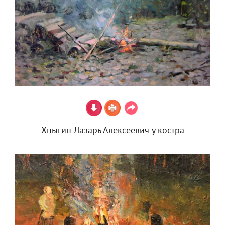
Хныгин Лазарь Алексеевич у костра