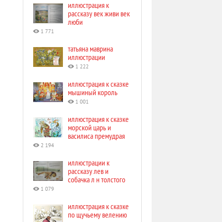
иллюстрация к
рассказу век живи век
люби
1 771
татьяна маврина
иллюстрации
1 222
иллюстрация к сказке
мышиный король
1 001
иллюстрация к сказке
морской царь и
василиса премудрая
2 194
иллюстрации к
рассказу лев и
собачка л н толстого
1 079
иллюстрация к сказке
по щучьему велению