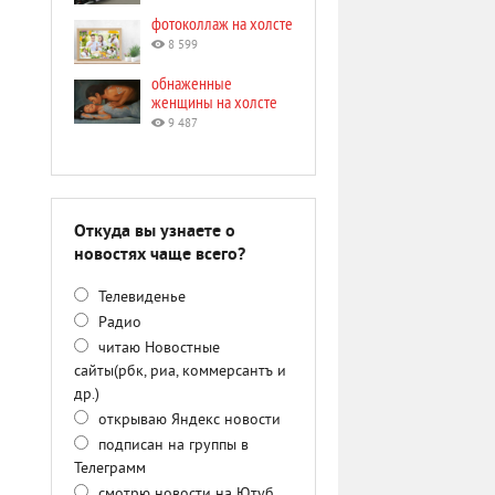
фотоколлаж на холсте
8 599
обнаженные
женщины на холсте
9 487
Откуда вы узнаете о
новостях чаще всего?
Телевиденье
Радио
читаю Новостные
сайты(рбк, риа, коммерсантъ и
др.)
открываю Яндекс новости
подписан на группы в
Телеграмм
смотрю новости на Ютуб