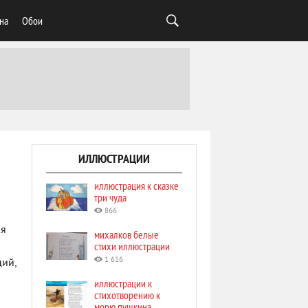
на
Обои
ИЛЛЮСТРАЦИИ
иллюстрация к сказке
три чуда
866
яя
михалков белые
стихи иллюстрации
1 616
ций,
иллюстрации к
стихотворению к
морю пушкина