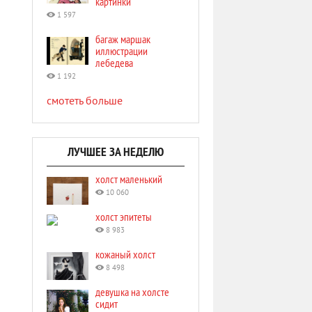
картинки
1 597
багаж маршак
иллюстрации
лебедева
1 192
смотеть больше
ЛУЧШЕЕ ЗА НЕДЕЛЮ
холст маленький
10 060
холст эпитеты
8 983
кожаный холст
8 498
девушка на холсте
сидит