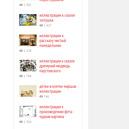
1 591
иллюстрации к сказке
золушка
1 427
иллюстрации к
рассказу чистый
понедельник
1 138
иллюстрация к сказке
дремучий медведь
паустовского
1 784
детки в клетке маршак
иллюстрации
746
иллюстрация к
произведению фета
чудная картина
1 354