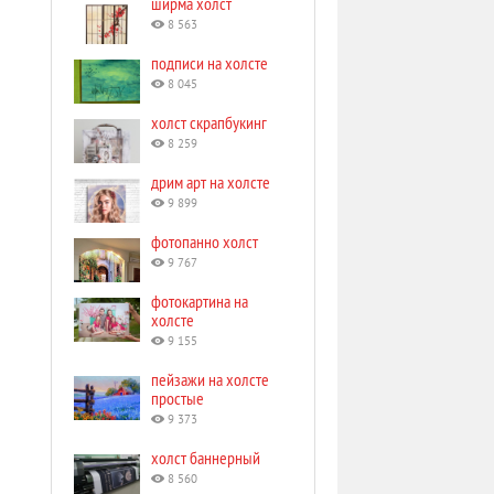
ширма холст
8 563
подписи на холсте
8 045
холст скрапбукинг
8 259
дрим арт на холсте
9 899
фотопанно холст
9 767
фотокартина на
холсте
9 155
пейзажи на холсте
простые
9 373
холст баннерный
8 560