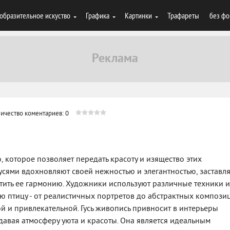
образительное искуство
Графика
Картинки
Трафареты
без фо
ичество коментариев: 0
о, которое позволяет передать красоту и изящество этих
гусями вдохновляют своей нежностью и элегантностью, заставл
тить ее гармонию. Художники используют различные техники и
ую птицу - от реалистичных портретов до абстрактных компози
ой и привлекательной. Гусь живопись привносит в интерьеры
давая атмосферу уюта и красоты. Она является идеальным