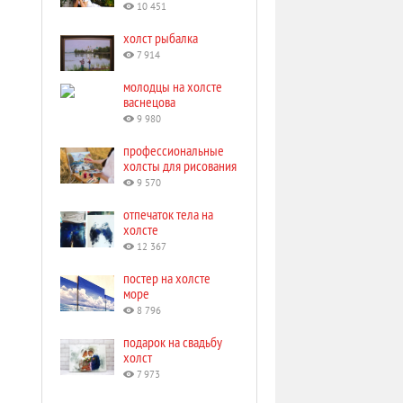
10 451
холст рыбалка
7 914
молодцы на холсте
васнецова
9 980
профессиональные
холсты для рисования
9 570
отпечаток тела на
холсте
12 367
постер на холсте
море
8 796
подарок на свадьбу
холст
7 973