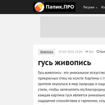
Рисунки
Из
Живопись
29-03-2023, 23:04
882
Кол
гусь живопись
Гусь живопись - это уникальное искусств
прекрасных птиц на холсте. Картины с 
зрителя окунуться в мир природы и ощу
стили, чтобы запечатлеть эту благородн
каждая картина гуся является уникальн
ощущение спокойствия и гармонии, соз