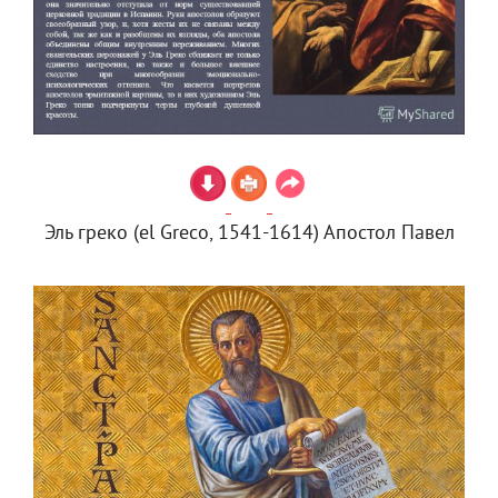
Эль греко (el Greco, 1541-1614) Апостол Павел