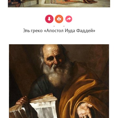
Эль греко «Апостол Иуда Фаддей»