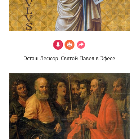
Эсташ Лесюэр. Святой Павел в Эфесе