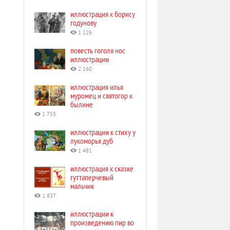
иллюстрация к борису
годунову
1 126
повесть гоголя нос
иллюстрации
2 160
иллюстрация илья
муромец и святогор к
былине
1 755
иллюстрации к стиху у
лукоморья дуб
1 481
иллюстрация к сказке
гуттаперчевый
мальчик
1 837
иллюстрации к
произведению пир во