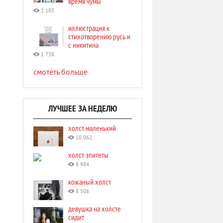
время чумы
2 103
иллюстрация к
стихотворению русь и
с никитина
1 738
смотеть больше
ЛУЧШЕЕ ЗА НЕДЕЛЮ
холст маленький
10 062
холст эпитеты
8 984
кожаный холст
8 506
девушка на холсте
сидит