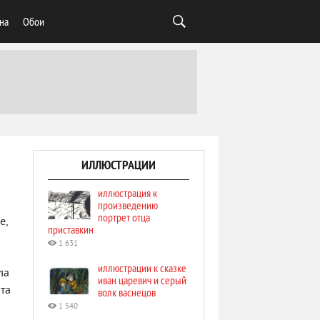
на
Обои
ИЛЛЮСТРАЦИИ
иллюстрация к
произведению
портрет отца
е,
приставкин
1 631
иллюстрации к сказке
ла
иван царевич и серый
ота
волк васнецов
1 540