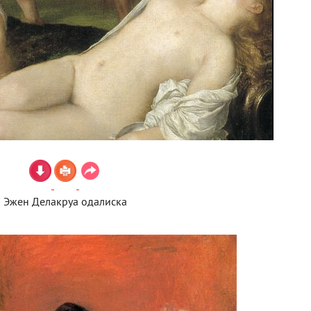
Эжен Делакруа одалиска