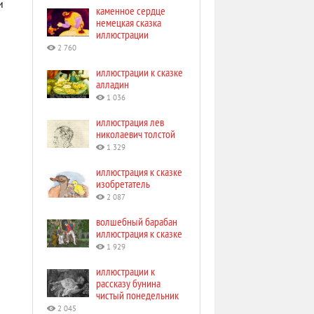
и
каменное сердце
немецкая сказка
иллюстрации
2 760
иллюстрации к сказке
алладин
1 036
иллюстрация лев
николаевич толстой
1 329
иллюстрация к сказке
изобретатель
2 087
волшебный барабан
иллюстрация к сказке
1 929
иллюстрации к
рассказу бунина
чистый понедельник
2 045