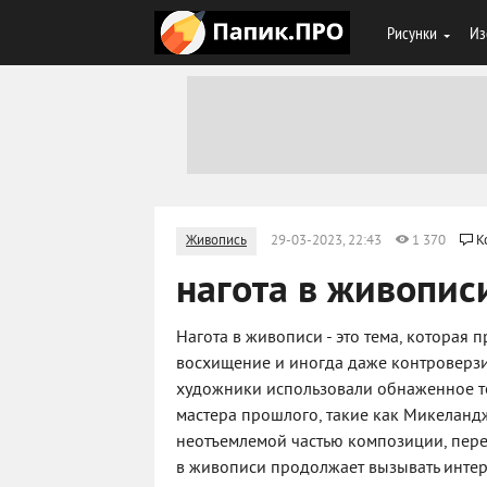
Рисунки
Из
Живопись
29-03-2023, 22:43
1 370
К
нагота в живопис
Нагота в живописи - это тема, которая 
восхищение и иногда даже контроверзи
художники использовали обнаженное те
мастера прошлого, такие как Микеландж
неотъемлемой частью композиции, переда
в живописи продолжает вызывать интер