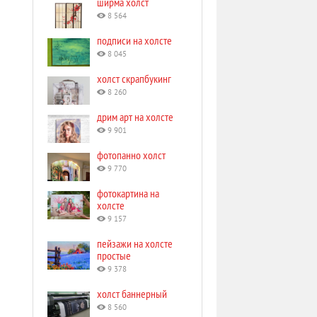
ширма холст
8 564
подписи на холсте
8 045
холст скрапбукинг
8 260
дрим арт на холсте
9 901
фотопанно холст
9 770
фотокартина на
холсте
9 157
пейзажи на холсте
простые
9 378
холст баннерный
8 560