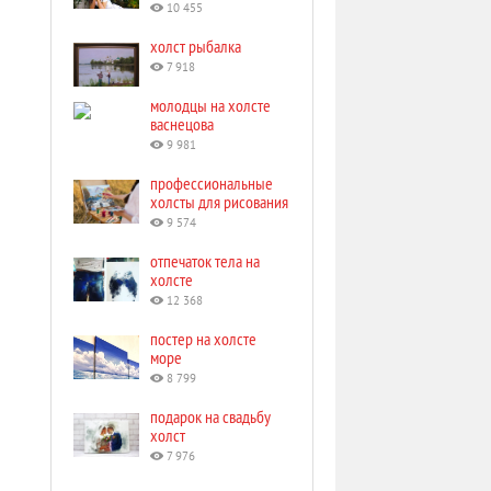
10 455
холст рыбалка
7 918
молодцы на холсте
васнецова
9 981
профессиональные
холсты для рисования
9 574
отпечаток тела на
холсте
12 368
постер на холсте
море
8 799
подарок на свадьбу
холст
7 976