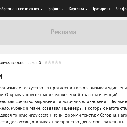
образительное искуство
Графика
Картинки
Трафареты
без фо
оличество коментариев: 0
и
пронизывает искусство на протяжении веков, вызывая удивлени
и. Открывая новые грани человеческой красоты и эмоций,
ло как средство выражения и источник вдохновения. Великие
ело, Рубенс и Мане, создавали шедевры, в которых нагота ста
вая тонкую игру света и тени, форму и текстуру. Сегодня, наг
ес и дискуссии, открывая пространство для самовыражения и