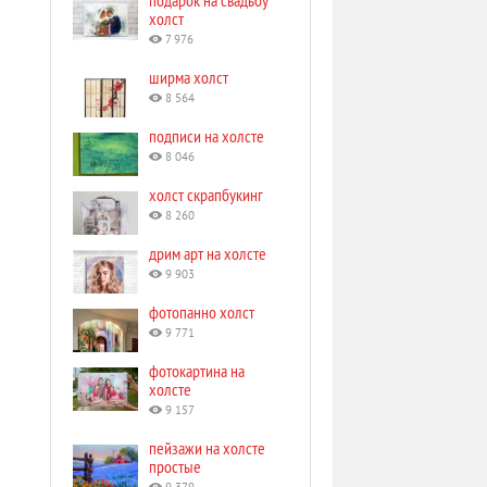
подарок на свадьбу
холст
7 976
ширма холст
8 564
подписи на холсте
8 046
холст скрапбукинг
8 260
дрим арт на холсте
9 903
фотопанно холст
9 771
фотокартина на
холсте
9 157
пейзажи на холсте
простые