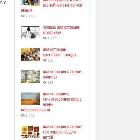
е у
все тайное становится
явным
2 173
челкаш иллюстрации
к рассказу
1 627
иллюстрации
крестовые походы
855
иллюстрация к сказке
винипух
685
иллюстрация к
стихотворению есть в
осени
первоначальной
2 575
иллюстрация к сказке
три поросенка для
детей