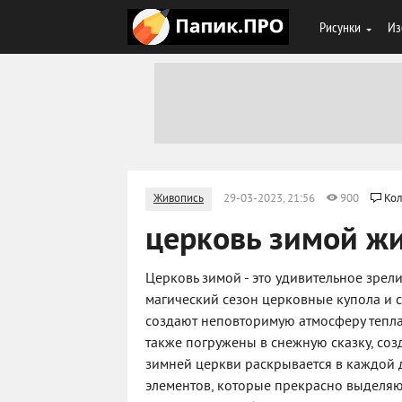
Рисунки
Из
Живопись
29-03-2023, 21:56
900
Кол
церковь зимой ж
Церковь зимой - это удивительное зрел
магический сезон церковные купола и 
создают неповторимую атмосферу тепла 
также погружены в снежную сказку, соз
зимней церкви раскрывается в каждой 
элементов, которые прекрасно выделяю