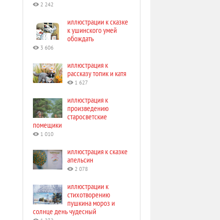
2 242
иллюстрации к сказке
к ушинского умей
обождать
3 606
иллюстрация к
рассказу топик и катя
1 627
иллюстрация к
произведению
старосветские
помещики
1 010
иллюстрация к сказке
апельсин
2 078
иллюстрации к
стихотворению
пушкина мороз и
солнце день чудесный