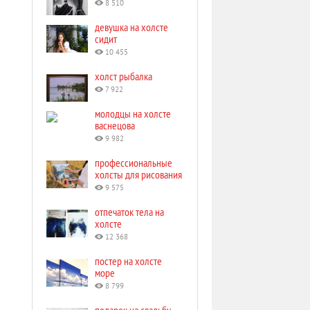
8 510
девушка на холсте
сидит
10 455
холст рыбалка
7 922
молодцы на холсте
васнецова
9 982
профессиональные
холсты для рисования
9 575
отпечаток тела на
холсте
12 368
постер на холсте
море
8 799