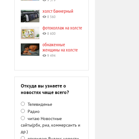
9 379
холст баннерный
8 560
фотоколлаж на холсте
8 600
обнаженные
женщины на холсте
9 494
Откуда вы узнаете о
новостях чаще всего?
Телевиденье
Радио
читаю Новостные
сайты(рбк, риа, коммерсантъ и
др.)