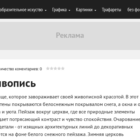
образительное искуство
Графика
Картинки
Трафареты
без фо
ичество коментариев: 0
ивопись
ище, которое завораживает своей живописной красотой. В этот
стены покрываются белоснежным покрывалом снега, а окна и 
и уюта. Пейзаж вокруг церкви, где все природные элементы
дает потрясающий контраст и чувство спокойствия. Очаровани
детали - от изящных архитектурных линий до декоративных
тся на фоне белого снежного пейзажа. Зимняя церковь