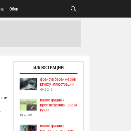
на
Обои
ИЛЛЮСТРАЦИИ
франсуа беранже зов
ктулху иллюстрации
1 240
огни
иллюстрация к
произведению носова
кукла
е
4 840
иллюстрации к
рассказу драгунского