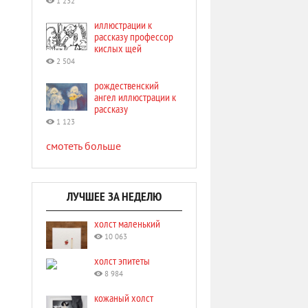
1 232
иллюстрации к
рассказу профессор
кислых щей
2 504
рождественский
ангел иллюстрации к
рассказу
1 123
смотеть больше
ЛУЧШЕЕ ЗА НЕДЕЛЮ
холст маленький
10 063
холст эпитеты
8 984
кожаный холст