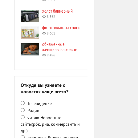
9 381
холст баннерный
8 562
фотоколлаж на холсте
8 601
обнаженные
женщины на холсте
9 496
Откуда вы узнаете о
новостях чаще всего?
Телевиденье
Радио
читаю Новостные
сайты(рбк, риа, коммерсантъ и
др.)