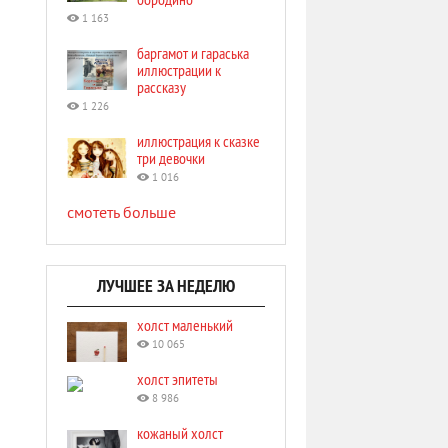
1 163
баргамот и гараська
иллюстрации к
рассказу
1 226
иллюстрация к сказке
три девочки
1 016
смотеть больше
ЛУЧШЕЕ ЗА НЕДЕЛЮ
холст маленький
10 065
холст эпитеты
8 986
кожаный холст