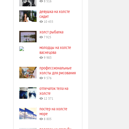
8 516
девушка на холсте
сидит
10 455
холст рыбалка
7 925
молодцы на холсте
васнецова
9 983
профессиональные
холсты для рисования
9 576
отпечаток тела на
холсте
12 371
постер на холсте
море
8 805