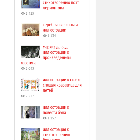
стихотворению поэт
лермонтова
1 425
серебряные коньки
иллюстрации
1 134
маркиз де сад
иллюстрации к
произведениям
жюстина
2 043
иллюстрации к сказке
спящая красавица для
детей
2 237
иллюстрации к
повести бэла
1 157
иллюстрация к
стихотворению
бородино