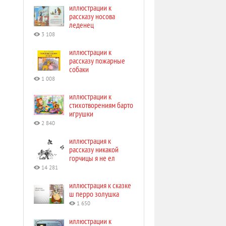
иллюстрации к
рассказу носова
леденец
3 108
иллюстрации к
рассказу пожарные
собаки
1 008
иллюстрации к
стихотворениям барто
игрушки
2 840
иллюстрация к
рассказу никакой
горчицы я не ел
14 281
иллюстрация к сказке
ш перро золушка
1 650
иллюстрации к