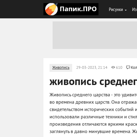
Рисунки
Из
Живопись
29-03-2023, 21:14
610
Кол
живопись среднег
Живопись среднего царства - это удиви
во времена древних царств. Она отража
свидетельством исторических событий и
использовали различные техники и стил
произведения отличаются яркими крас
заглянуть в давно минувшие времена. Жи