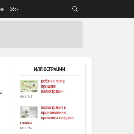
на
Обои
ИЛЛЮСТРАЦИИ
ребята и утята
пришвин
иллюстрации
ла
1 315
иллюстрация к
произведению
пришвина кладовая
солнца
1 287