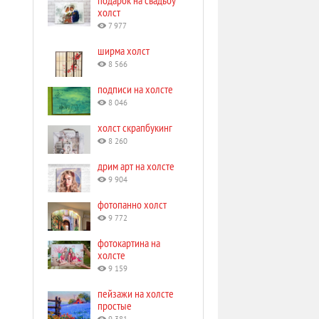
подарок на свадьбу
холст
7 977
ширма холст
8 566
подписи на холсте
8 046
холст скрапбукинг
8 260
дрим арт на холсте
9 904
фотопанно холст
9 772
фотокартина на
холсте
9 159
пейзажи на холсте
простые