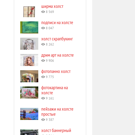
ширма холст
8 569
подписи на холсте
8 047
холст скрапбукинг
8 262
дрим арт на холсте
9 906
фотопанно холст
9 775
фотокартина на
холсте
9 161
пейзажи на холсте
простые
9 387
холст баннерный