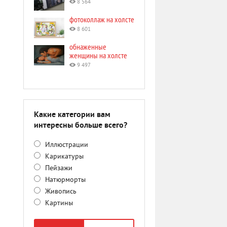
8 564
фотоколлаж на холсте
8 601
обнаженные
женщины на холсте
9 497
Какие категории вам
интересны больше всего?
Иллюстрации
Карикатуры
Пейзажи
Натюрморты
Живопись
Картины