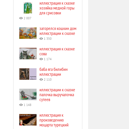
иллюстрация к сказке
хозяйка медной горы
для срисовки
2 007
загорелся кошкин дом
иллюстрации к сказке
1 350
иллюстрация к сказке
сова
1 174
баба яга билибин
иллюстрации
2 110
иллюстрации к сказке
палочка выручалочка
сутеев
1 148
иллюстрация к
произведению
моцарта турецкий