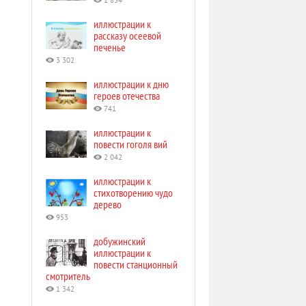
1 854
иллюстрации к
рассказу осеевой
печенье
3 302
иллюстрации к дню
героев отечества
741
иллюстрации к
повести гоголя вий
2 042
иллюстрации к
стихотворению чудо
дерево
953
добужинский
иллюстрации к
повести станционный
смотритель
1 342