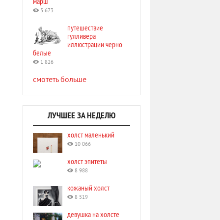
марш
3 673
путешествие
гулливера
иллюстрации черно
белые
1 826
смотеть больше
ЛУЧШЕЕ ЗА НЕДЕЛЮ
холст маленький
10 066
холст эпитеты
8 988
кожаный холст
8 519
девушка на холсте