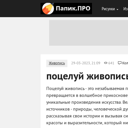
Рисунки
Из
Живопись
29-03-2023, 21:09
641
Кол
поцелуй живопис
Поцелуй живопись - это незабываемая пу
превращается в волшебное прикосновен
уникальные произведения искусства. В
источников - природы, человеческой д
рассказывая свои истории и вызывая си
красоты и выразительности, который ни