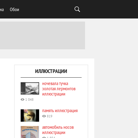
на
Обои
ИЛЛЮСТРАЦИИ
ночевала тучка
золотая лермонтов
иллюстрации
1 048
память иллюстрация
819
автомобиль носов
иллюстрации