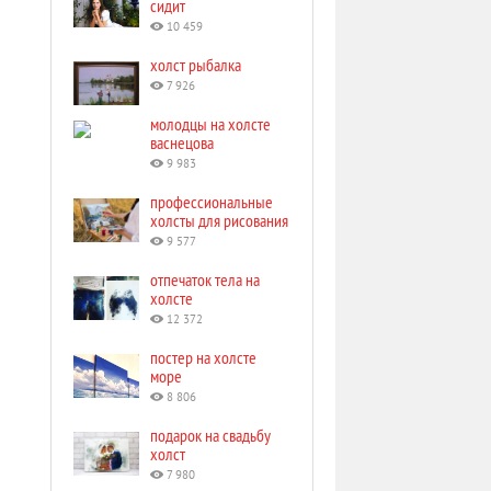
сидит
10 459
холст рыбалка
7 926
молодцы на холсте
васнецова
9 983
профессиональные
холсты для рисования
9 577
отпечаток тела на
холсте
12 372
постер на холсте
море
8 806
подарок на свадьбу
холст
7 980