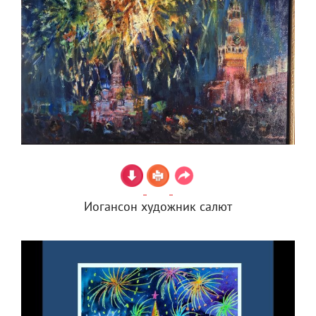
Иогансон художник салют