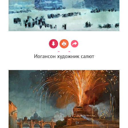
Иогансон художник салют