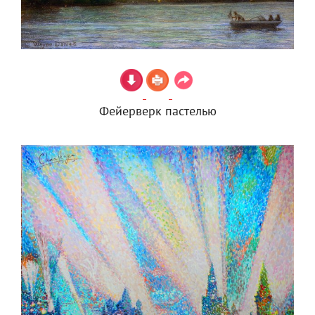
Фейерверк пастелью