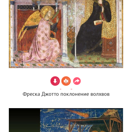
Фреска Джотто поклонение волхвов