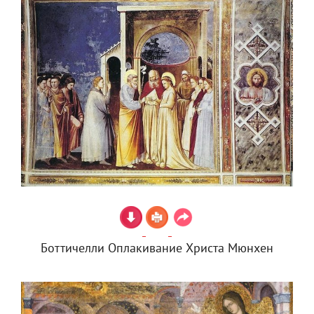
Боттичелли Оплакивание Христа Мюнхен