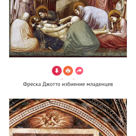
Фреска Джотто избиение младенцев