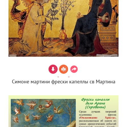
Симоне мартини фрески капеллы св Мартина