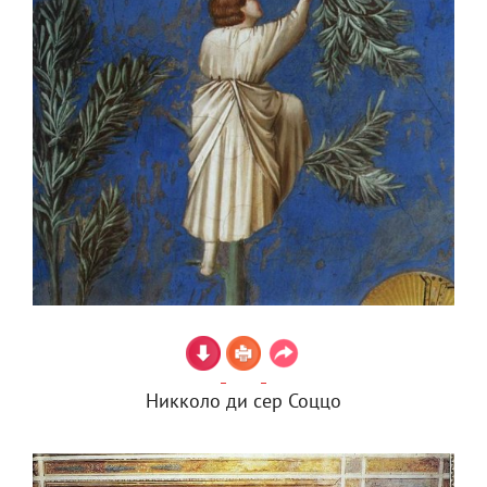
Никколо ди сер Соццо