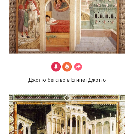
Джотто бегство в Египет Джотто