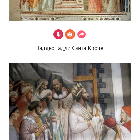
Таддео Гадди Санта Кроче