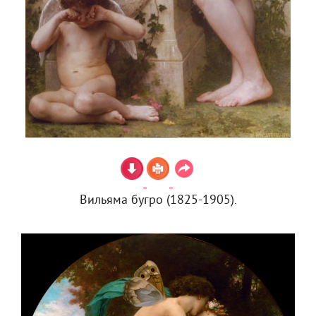
Вильяма бугро (1825-1905).