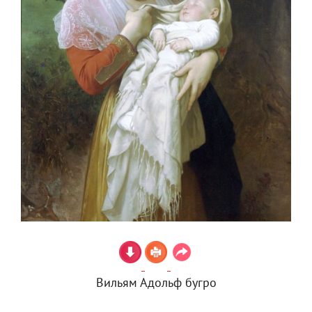
Вильям Адольф бугро