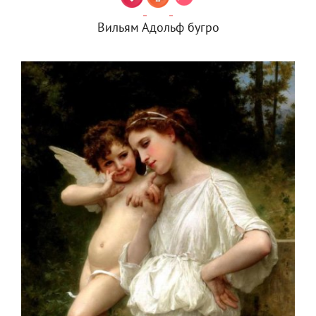
Вильям Адольф бугро