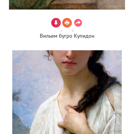
Вильям бугро Купидон