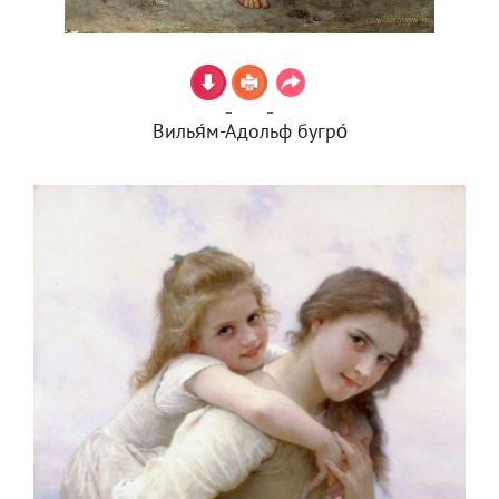
Вилья́м-Адольф бугро́