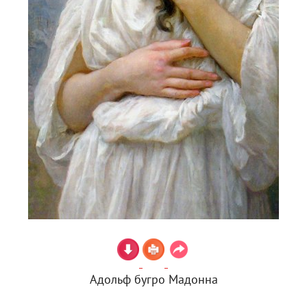
Адольф бугро Мадонна