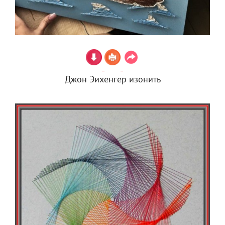
Джон Эихенгер изонить