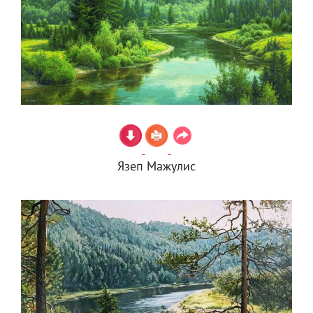
Язеп Мажулис