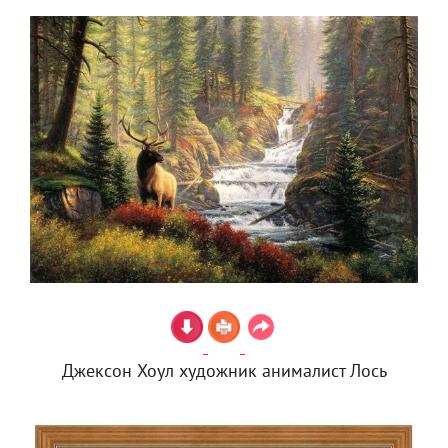
Джексон Хоул художник анималист Лось