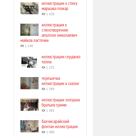
иллюстрации к стиху
маршака пожар
1 420
иллюстрация к
стихотворению
аполлон николаевич
майков ласточки
1 140
иллюстрации серджио
топпи
1 235
терешечка
иллюстрации к сказке
1 599
иллюстрации золушка
братьев гримм
1 383
бахчисарайский
фонтан иллюстрации
1 490