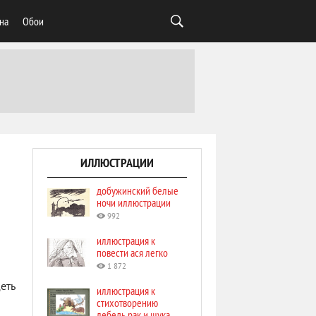
на
Обои
ИЛЛЮСТРАЦИИ
добужинский белые
ночи иллюстрации
992
иллюстрация к
повести ася легко
1 872
еть
иллюстрация к
стихотворению
лебедь рак и щука