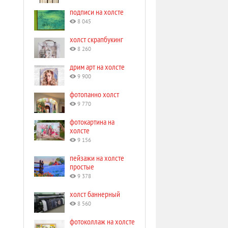
подписи на холсте
8 045
холст скрапбукинг
8 260
дрим арт на холсте
9 900
фотопанно холст
9 770
фотокартина на
холсте
9 156
пейзажи на холсте
простые
9 378
холст баннерный
8 560
фотоколлаж на холсте