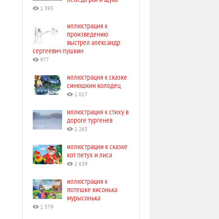
1 393
иллюстрация к
произведению
выстрел александр
сергеевич пушкин
977
иллюстрация к сказке
синюшкин колодец
1 017
иллюстрация к стиху в
дороге тургенев
1 263
иллюстрации к сказке
кот петух и лиса
2 639
иллюстрация к
потешке кисонька
мурысонька
1 579