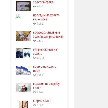
холст рыбалка
7 917
молодцы на холсте
васнецова
9 981
профессиональные
холсты для рисования
9 570
отпечаток тела на
холсте
12 368
постер на холсте
море
8 798
подарок на свадьбу
холст
7 976
ширма холст
8 563