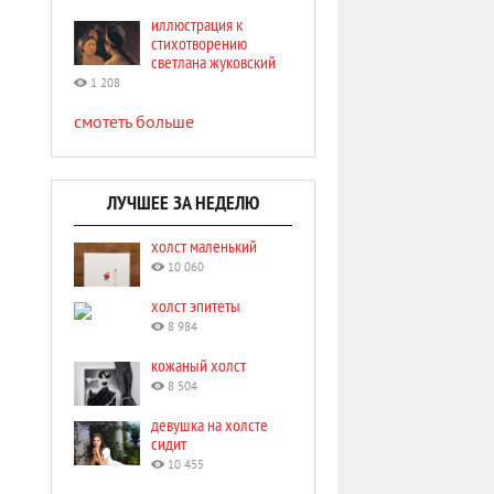
иллюстрация к
стихотворению
светлана жуковский
1 208
смотеть больше
ЛУЧШЕЕ ЗА НЕДЕЛЮ
холст маленький
10 060
холст эпитеты
8 984
кожаный холст
8 504
девушка на холсте
сидит
10 455