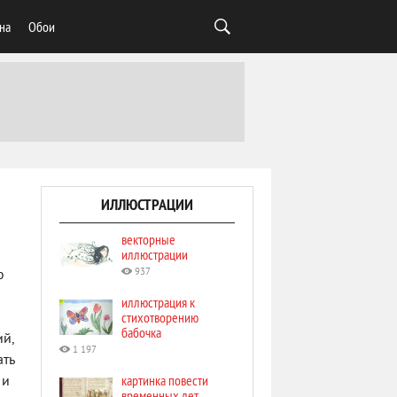
на
Обои
ИЛЛЮСТРАЦИИ
векторные
иллюстрации
937
ю
иллюстрация к
стихотворению
бабочка
ий,
1 197
ать
картинка повести
 и
временных лет