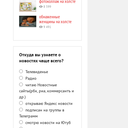
фотоколлаж на холсте
8 599
обнаженные
женщины на холсте
9 491
Откуда вы узнаете о
новостях чаще всего?
Телевиденье
Радио
читаю Новостные
сайты(рбк, риа, коммерсантъ и
др.)
открываю Яндекс новости
подписан на группы в
Телеграмм
смотрю новости на Ютуб