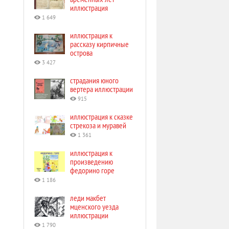
иллюстрация
1 649
иллюстрация к
рассказу кирпичные
острова
3 427
страдания юного
вертера иллюстрации
915
иллюстрация к сказке
стрекоза и муравей
1 361
иллюстрация к
произведению
федорино горе
1 186
леди макбет
мценского уезда
иллюстрации
1 790