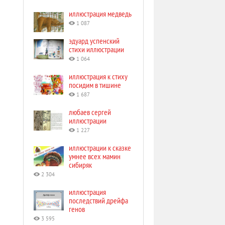
иллюстрация медведь
1 087
эдуард успенский
стихи иллюстрации
1 064
иллюстрация к стиху
посидим в тишине
1 687
любаев сергей
иллюстрации
1 227
иллюстрации к сказке
умнее всех мамин
сибиряк
2 304
иллюстрация
последствий дрейфа
генов
3 595