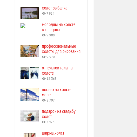
холст рыбалка
7 914
молодцы на холсте
васнецова
9 980
профессиональные
холсты для рисования
9 570
отпечаток тела на
холсте
12 368
постер на холсте
море
8 797
подарок на свадьбу
холст
7 973
ширма холст