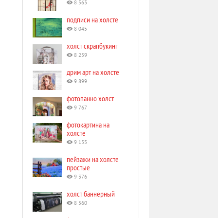
8 563
подписи на холсте
8 045
холст скрапбукинг
8 259
дрим арт на холсте
9 899
фотопанно холст
9 767
фотокартина на
холсте
9 155
пейзажи на холсте
простые
9 376
холст баннерный
8 560