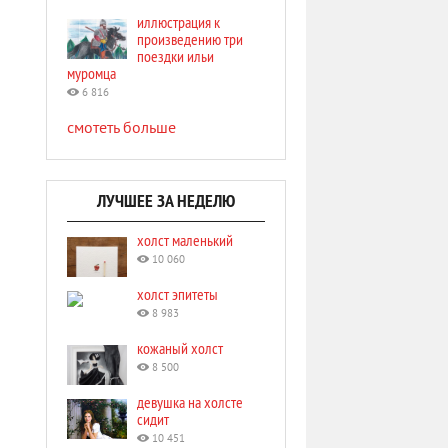
иллюстрация к
произведению три
поездки ильи
муромца
6 816
смотеть больше
ЛУЧШЕЕ ЗА НЕДЕЛЮ
холст маленький
10 060
холст эпитеты
8 983
кожаный холст
8 500
девушка на холсте
сидит
10 451