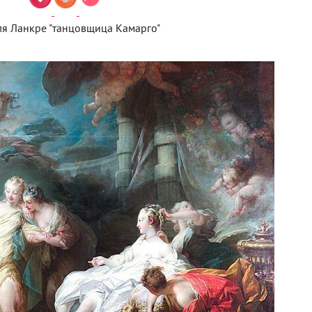
я Ланкре "танцовщица Камарго"