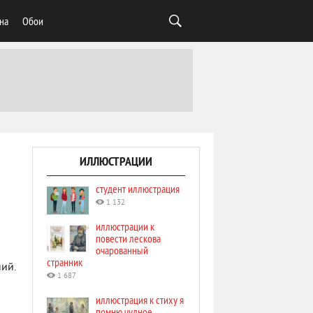
на
Обои
ИЛЛЮСТРАЦИИ
студент иллюстрация
1 132
иллюстрации к
повести лескова
очарованный
странник
ий.
1 687
иллюстрация к стиху я
помню чудное