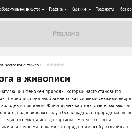
образительное искуство
Графика
Картинки
Трафареты
без фо
оличество коментариев: 0
ога в живописи
печатляющий феномен природы, который часто становится
в. В живописи она изображается как сильный снежный вихрь,
м холодным покровом. Живописные картины с метелью вьюгой
дочного, подчеркивают силу и беспощадность природных явлен
т ледяной стужи, а иногда картины с метелью вьюгой
ыми или желтыми точками, что придает им особую глубину и