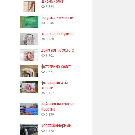
ширма холст
8 564
подписи на холсте
8 046
холст скрапбукинг
8 260
дрим арт на холсте
9 901
фотопанно холст
9 771
фотокартина на
холсте
9 157
пейзажи на холсте
простые
9 379
холст баннерный
8 560