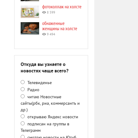
фотоколлаж на холсте
8 599
обнаженные
женщины на холсте
9 494
Откуда вы узнаете о
новостях чаще всего?
Телевиденье
Радио
читаю Новостные
сайты(рбк, риа, коммерсантъ и
др.)
открываю Яндекс новости
подписан на группы в
Телеграмм
смотрю новости на Ютуб