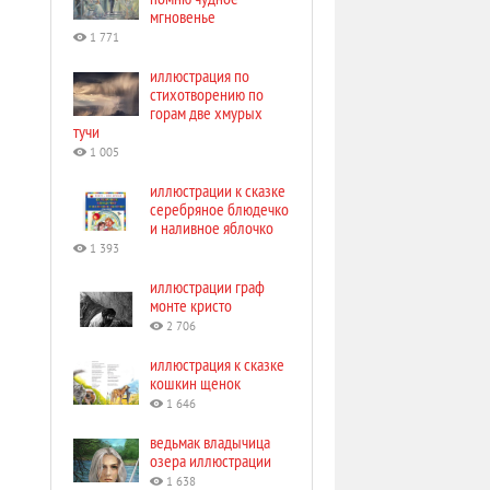
мгновенье
1 771
иллюстрация по
стихотворению по
горам две хмурых
тучи
1 005
иллюстрации к сказке
серебряное блюдечко
и наливное яблочко
1 393
иллюстрации граф
монте кристо
2 706
иллюстрация к сказке
кошкин щенок
1 646
ведьмак владычица
озера иллюстрации
1 638