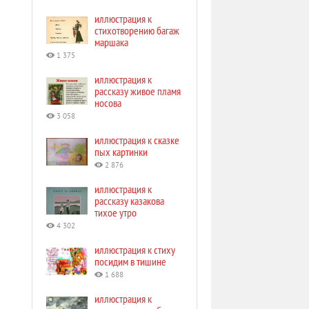
иллюстрация к
стихотворению багаж
маршака
1 375
иллюстрация к
рассказу живое пламя
носова
3 058
иллюстрация к сказке
пых картинки
2 876
иллюстрация к
рассказу казакова
тихое утро
4 302
иллюстрация к стиху
посидим в тишине
1 688
иллюстрация к