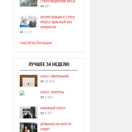
стихотворению бесы
897
иллюстрация к стиху
мороз красный нос
некрасов
1 237
смотеть больше
ЛУЧШЕЕ ЗА НЕДЕЛЮ
холст маленький
10 063
холст эпитеты
8 984
кожаный холст
8 507
девушка на холсте
сидит