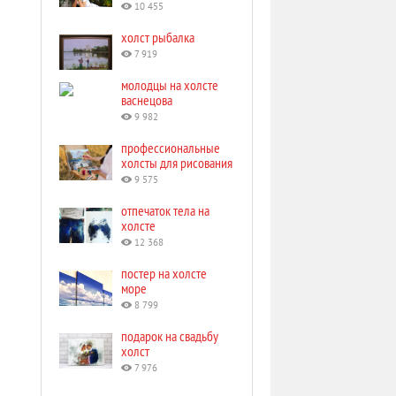
10 455
холст рыбалка
7 919
молодцы на холсте
васнецова
9 982
профессиональные
холсты для рисования
9 575
отпечаток тела на
холсте
12 368
постер на холсте
море
8 799
подарок на свадьбу
холст
7 976