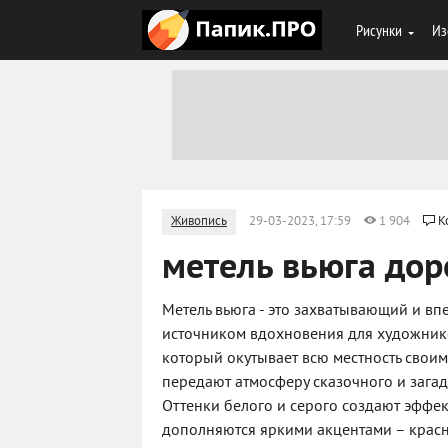
Рисунки
Из
Живопись
29-03-2023, 17:59
1 904
К
метель вьюга дор
Метель вьюга - это захватывающий и в
источником вдохновения для художнико
который окутывает всю местность свои
передают атмосферу сказочного и зага
Оттенки белого и серого создают эффек
дополняются яркими акцентами – красн