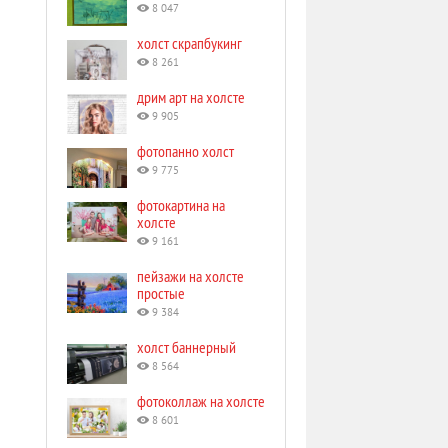
8 047
холст скрапбукинг
8 261
дрим арт на холсте
9 905
фотопанно холст
9 775
фотокартина на
холсте
9 161
пейзажи на холсте
простые
9 384
холст баннерный
8 564
фотоколлаж на холсте
8 601