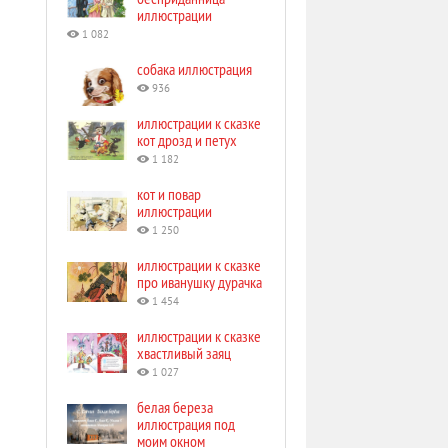
иллюстрации
1 082
собака иллюстрация
936
иллюстрации к сказке
кот дрозд и петух
1 182
кот и повар
иллюстрации
1 250
иллюстрации к сказке
про иванушку дурачка
1 454
иллюстрации к сказке
хвастливый заяц
1 027
белая береза
иллюстрация под
моим окном