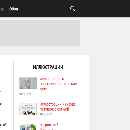
на
Обои
ИЛЛЮСТРАЦИИ
иллюстрация к
рассказу крестьянские
дети
,
2 028
иллюстрации к сказке
то
петушок с семьей
1 797
островский
ской
бесприданница