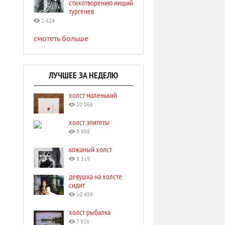
стихотворению нищий
тургенев
1 424
смотеть больше
ЛУЧШЕЕ ЗА НЕДЕЛЮ
холст маленький
10 066
холст эпитеты
8 988
кожаный холст
8 519
девушка на холсте
сидит
10 459
холст рыбалка
7 926