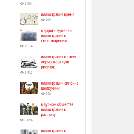
1 504
иллюстрация время
909
в дороге тургенев
иллюстрация к
стихотворению
1 174
иллюстрация к стиху
лермонтова тучи
рисунок
1 911
иллюстрации спирина
щелкунчик
958
в дурном обществе
иллюстрация к
рассказу
2 094
иллюстрация к