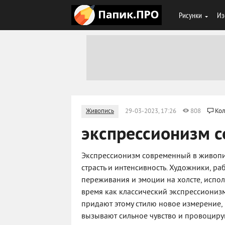
Рисунки
Из
Живопись
29-03-2023, 17:26
808
Кол
экспрессионизм 
Экспрессионизм современный в живопис
страсть и интенсивность. Художники, ра
переживания и эмоции на холсте, испол
время как классический экспрессиониз
придают этому стилю новое измерение,
вызывают сильное чувство и провоцирую