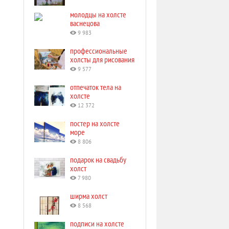
молодцы на холсте
васнецова
9 983
профессиональные
холсты для рисования
9 577
отпечаток тела на
холсте
12 372
постер на холсте
море
8 806
подарок на свадьбу
холст
7 980
ширма холст
8 568
подписи на холсте