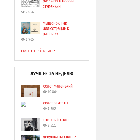
рассказу н носова
ступеньки
2 056
мышонок пик
иллюстрации к
рассказу
1 965
смотеть больше
ЛУЧШЕЕ ЗА НЕДЕЛЮ
холст маленький
10 064
холст эпитеты
8 985
кожаный холст
8 511
девушка на холсте