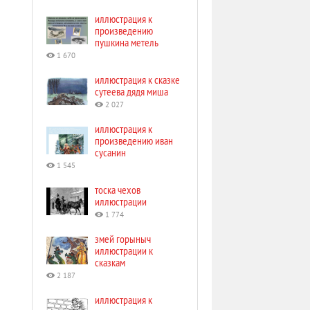
иллюстрация к
произведению
пушкина метель
1 670
иллюстрация к сказке
сутеева дядя миша
2 027
иллюстрация к
произведению иван
сусанин
1 545
тоска чехов
иллюстрации
1 774
змей горыныч
иллюстрации к
сказкам
2 187
иллюстрация к