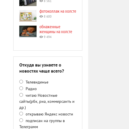
8 561
фотоколлаж на холсте
8 600
обнаженные
женщины на холсте
9 494
Откуда вы узнаете о
новостях чаще всего?
Телевиденье
Радио
читаю Новостные
сайты(рбк, риа, коммерсантъ и
др.)
открываю Яндекс новости
подписан на группы в
Телеграмм