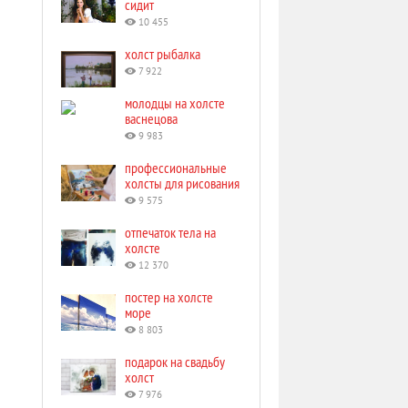
сидит
10 455
холст рыбалка
7 922
молодцы на холсте
васнецова
9 983
профессиональные
холсты для рисования
9 575
отпечаток тела на
холсте
12 370
постер на холсте
море
8 803
подарок на свадьбу
холст
7 976