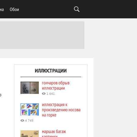
на
Обои
ИЛЛЮСТРАЦИИ
гончаров обрыв
иллюстрации
1 641
ю
иллюстрация к
произведению носова
на горке
4 749
маршак багаж
картинки