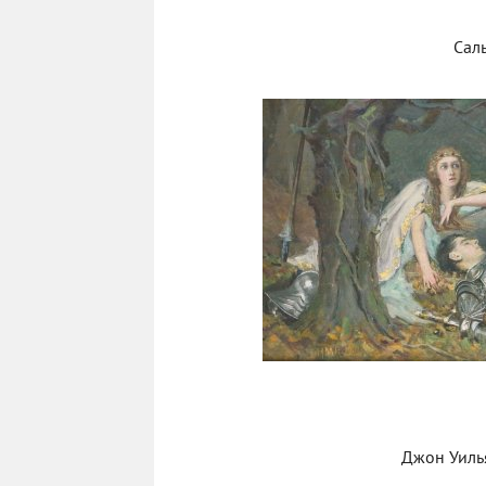
Сал
Джон Уилья