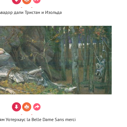
ьвадор дали Тристан и Изольда
м Уотерхаус la Belle Dame Sans merci