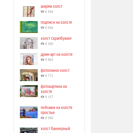
ширма холст
8 564
подписи на холсте
8 046
холст скрапбукинг
8 260
дрим арт на холсте
9 903
фотопанно холст
9 771
фотокартина на
холсте
9 157
пейзажи на холсте
простые
9 380
холст баннерный