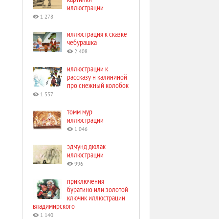
иллюстрации
1 278
иллюстрация к сказке
чебурашка
2 408
иллюстрации к
рассказу н калининой
про снежный колобок
1 557
томм мур
иллюстрации
1 046
эдмунд дюлак
иллюстрации
996
приключения
буратино или золотой
ключик иллюстрации
владимирского
1 140