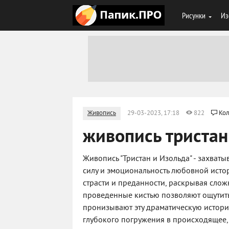
Рисунки
Из
Живопись
29-03-2023, 17:18
822
Кол
живопись тристан
Живопись "Тристан и Изольда" - захват
силу и эмоциональность любовной исто
страсти и преданности, раскрывая сло
проведенные кистью позволяют ощутить
пронизывают эту драматическую истори
глубокого погружения в происходящее, 