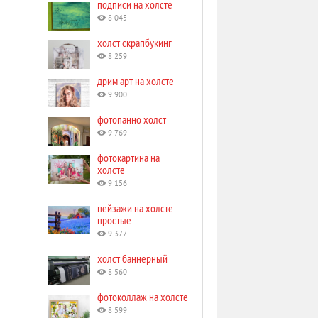
подписи на холсте
8 045
холст скрапбукинг
8 259
дрим арт на холсте
9 900
фотопанно холст
9 769
фотокартина на
холсте
9 156
пейзажи на холсте
простые
9 377
холст баннерный
8 560
фотоколлаж на холсте
8 599