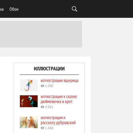
на
Обои
ИЛЛЮСТРАЦИИ
иллюстрация ящерица
1 030
иллюстрация к сказке
дюймовочка и крот
3 561
иллюстрация к
рассказу дубровский
1 436