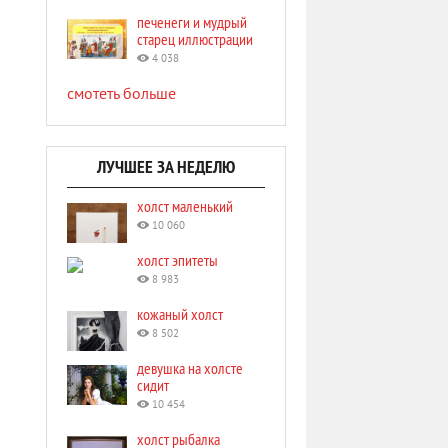
печенеги и мудрый
старец иллюстрации
4 038
смотеть больше
ЛУЧШЕЕ ЗА НЕДЕЛЮ
холст маленький
10 060
холст эпитеты
8 983
кожаный холст
8 502
девушка на холсте
сидит
10 454
холст рыбалка