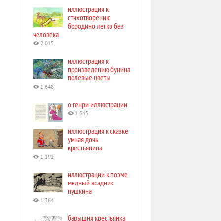
иллюстрация к
стихотворению
бородино легко без
человека
2 015
иллюстрация к
произведению бунина
полевые цветы
1 648
о генри иллюстрации
1 343
иллюстрация к сказке
умная дочь
крестьянина
1 192
иллюстрации к поэме
медный всадник
пушкина
1 364
барышня крестьянка