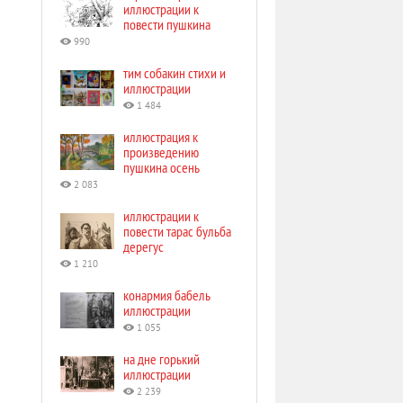
иллюстрации к
повести пушкина
990
тим собакин стихи и
иллюстрации
1 484
иллюстрация к
произведению
пушкина осень
2 083
иллюстрации к
повести тарас бульба
дерегус
1 210
конармия бабель
иллюстрации
1 055
на дне горький
иллюстрации
2 239