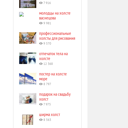
7 916
молодцы на холсте
васнецова
9 981
профессиональные
холсты для рисования
9 570
отпечаток тела на
холсте
12 368
постер на холсте
море
8 797
подарок на свадьбу
холст
7 975
ширма холст
8 563