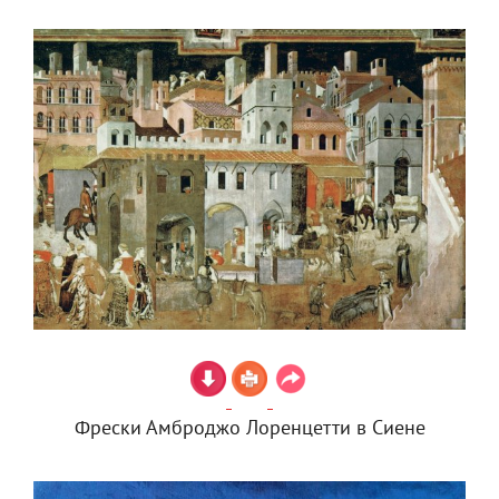
Фрески Амброджо Лоренцетти в Сиене