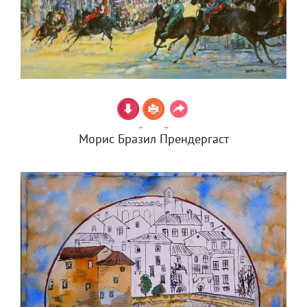
Морис Бразил Прендергаст