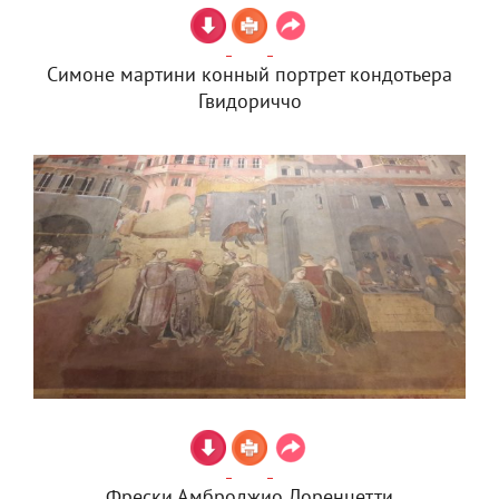
Симоне мартини конный портрет кондотьера
Гвидориччо
Фрески Амброджио Лоренцетти