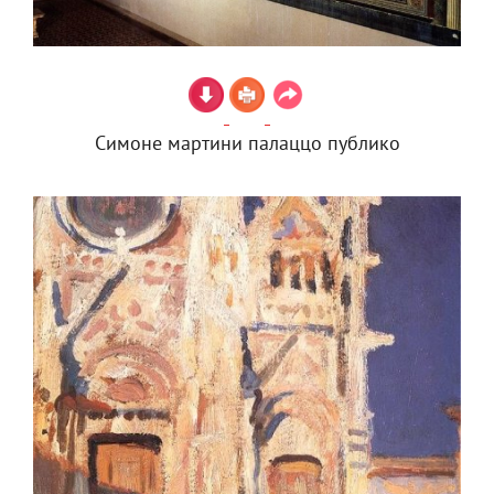
Симоне мартини палаццо публико