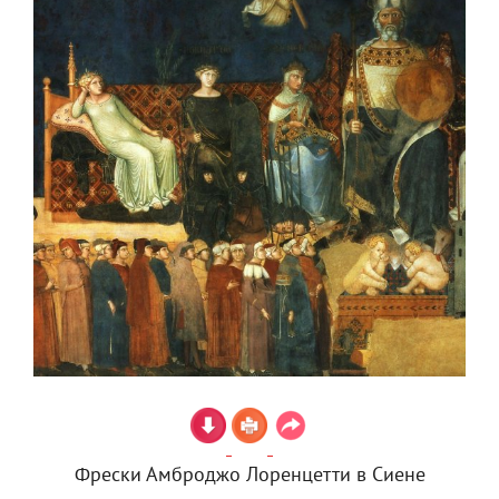
Фрески Амброджо Лоренцетти в Сиене