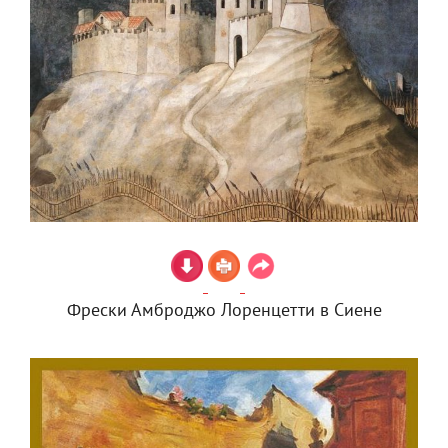
Фрески Амброджо Лоренцетти в Сиене