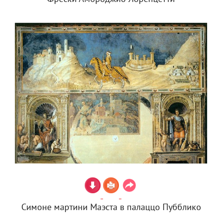
Симоне мартини Маэста в палаццо Пубблико