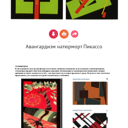
Авангардизм натюрморт Пикассо