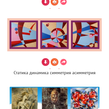
Статика динамика симметрия асимметрия