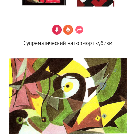
Супрематический натюрморт кубизм