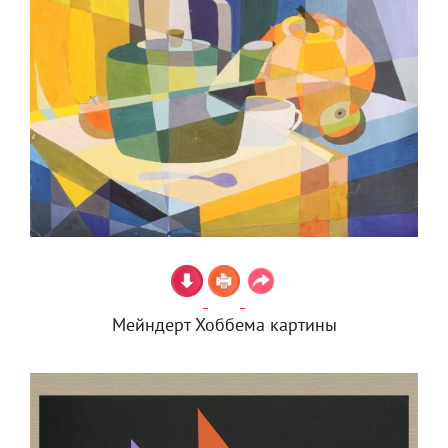
Мейндерт Хоббема картины