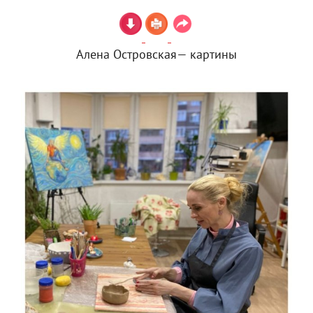
Алена Островская— картины