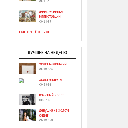
1 365
анна десницкая
иллюстрации
1 099
смотеть больше
ЛУЧШЕЕ ЗА НЕДЕЛЮ
холст маленький
10 066
холст эпитеты
8 986
кожаный холст
8 518
девушка на холсте
сидит
10 459