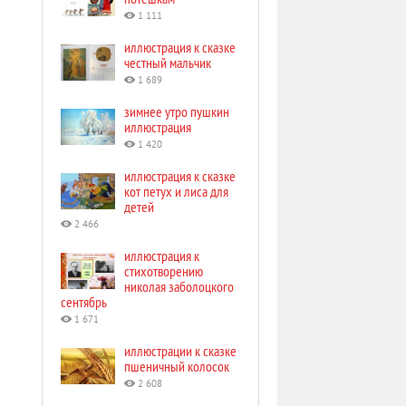
1 111
иллюстрация к сказке
честный мальчик
1 689
зимнее утро пушкин
иллюстрация
1 420
иллюстрация к сказке
кот петух и лиса для
детей
2 466
иллюстрация к
стихотворению
николая заболоцкого
сентябрь
1 671
иллюстрации к сказке
пшеничный колосок
2 608