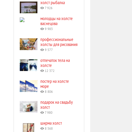
холст рыбалка
7 926
молодцы на холсте
васнецова
9 983
профессиональные
холсты для рисования
9 577
отпечаток тела на
холсте
12 372
постер на холсте
море
8 806
подарок на свадьбу
холст
7 980
ширма холст
8 568