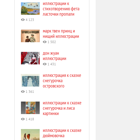
иллюстрации к
стихотворению фета
ласточки пропали
4 123
марк твен принц и
нищий иллюстрации
1 502
дон жуан
иллюстрации
1 431
иллюстрация к сказке
снегурочка
островского
1 361
иллюстрации к сказке
снегурочка и лиса
картинки
1 418
иллюстрации к сказке
дюймовочка