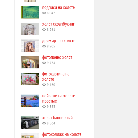
подписи на холсте
8 047
холст скрапбукинг
8 261
дрим арт на холсте
9 905
фотопанно холст
9 774
фотокартина на
холсте
9 160
пейзажи на холсте
простые
9 383
холст баннерный
8 564
фотоколлаж на холсте