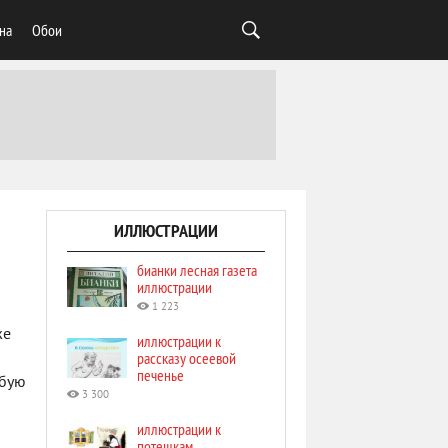
на
Обои
ИЛЛЮСТРАЦИИ
бианки лесная газета
иллюстрации
1 223
же
иллюстрации к
рассказу осеевой
печенье
обую
3 300
иллюстрации к
потешкам