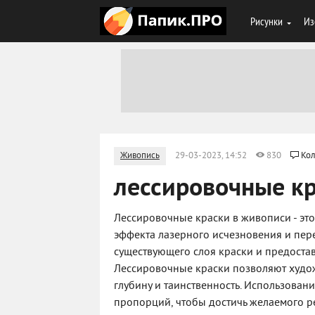
Рисунки
Из
Живопись
29-03-2023, 14:52
830
Кол
лессировочные кр
Лессировочные краски в живописи - эт
эффекта лазерного исчезновения и пере
существующего слоя краски и предостав
Лессировочные краски позволяют худож
глубину и таинственность. Использован
пропорций, чтобы достичь желаемого ре