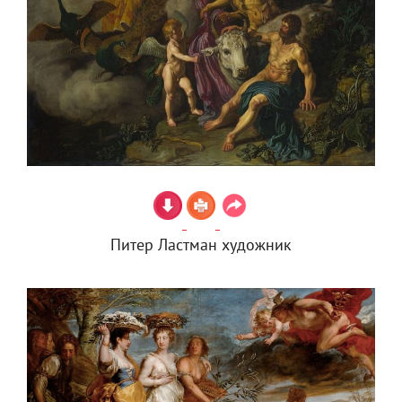
Питер Ластман художник