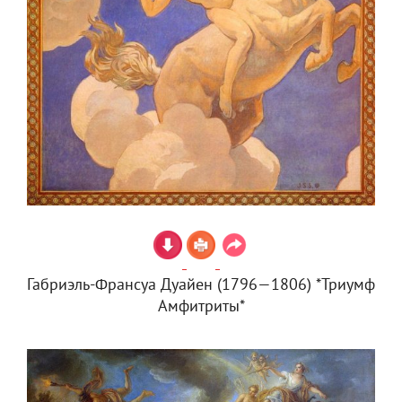
Габриэль-Франсуа Дуайен (1796—1806) *Триумф
Амфитриты*