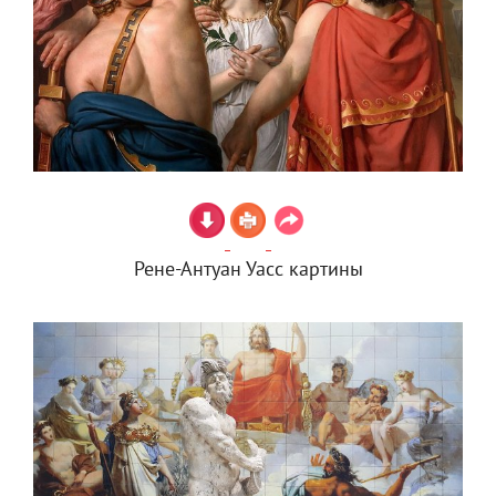
Рене-Антуан Уасс картины