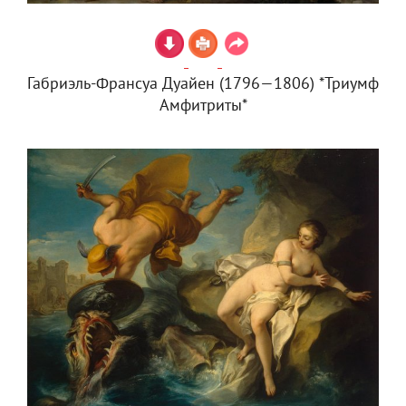
Габриэль-Франсуа Дуайен (1796—1806) *Триумф
Амфитриты*