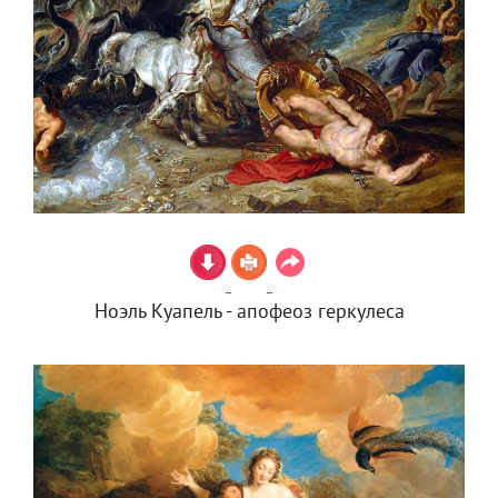
Ноэль Куапель - апофеоз геркулеса