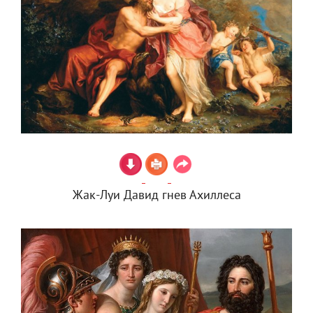
Жак-Луи Давид гнев Ахиллеса