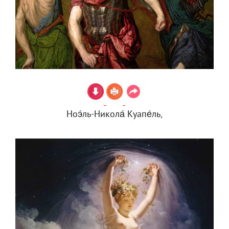
Ноэ́ль-Никола́ Куапе́ль,