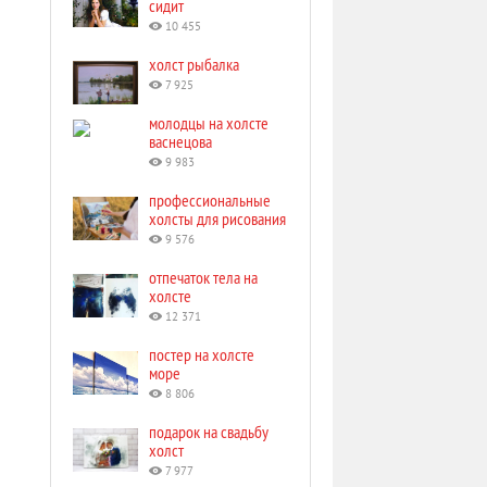
сидит
10 455
холст рыбалка
7 925
молодцы на холсте
васнецова
9 983
профессиональные
холсты для рисования
9 576
отпечаток тела на
холсте
12 371
постер на холсте
море
8 806
подарок на свадьбу
холст
7 977