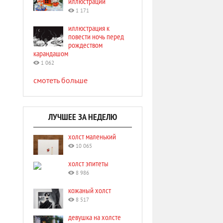
иллюстрации
1 171
иллюстрация к
повести ночь перед
рождеством
карандашом
1 062
смотеть больше
ЛУЧШЕЕ ЗА НЕДЕЛЮ
холст маленький
10 065
холст эпитеты
8 986
кожаный холст
8 517
девушка на холсте