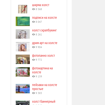
ширма холст
8 568
подписи на холсте
8 047
холст скрапбукинг
8 261
дрим арт на холсте
9 904
фотопанно холст
9 772
фотокартина на
холсте
9 159
пейзажи на холсте
простые
9 383
холст баннерный