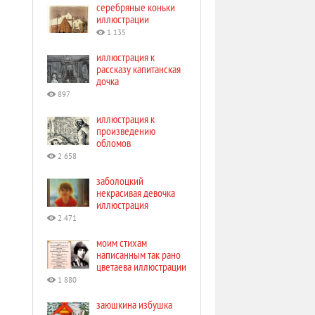
серебряные коньки
иллюстрации
1 135
иллюстрация к
рассказу капитанская
дочка
897
иллюстрация к
произведению
обломов
2 658
заболоцкий
некрасивая девочка
иллюстрация
2 471
моим стихам
написанным так рано
цветаева иллюстрации
1 880
заюшкина избушка