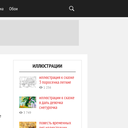
на
Обои
ИЛЛЮСТРАЦИИ
иллюстрация к сказке
3 поросенка легкие
1 256
иллюстрации к сказке
в даль девочка
снегурочка
3 749
е
повесть временных
лет иллюстрации