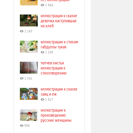
1 968
иллюстрация к сказке
девочка наступившая
на хлеб
2 165
иллюстрации к стихам
габдуллы тукая
2 109
тютчев листья
иллюстрация к
стихотворению
1 541
иллюстрации к сказке
заяц и еж
1 827
иллюстрации к
произведению
русские женщины
998