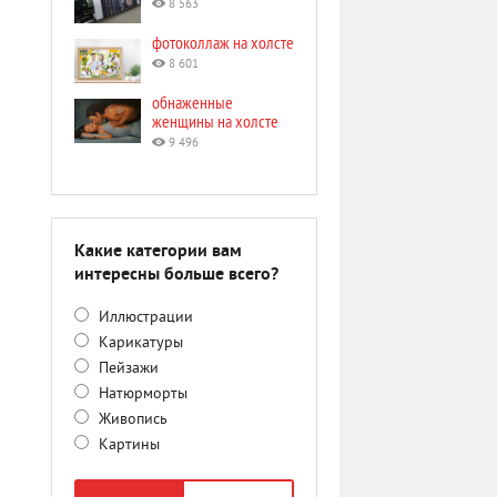
8 563
фотоколлаж на холсте
8 601
обнаженные
женщины на холсте
9 496
Какие категории вам
интересны больше всего?
Иллюстрации
Карикатуры
Пейзажи
Натюрморты
Живопись
Картины