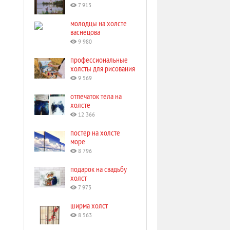
7 913
молодцы на холсте
васнецова
9 980
профессиональные
холсты для рисования
9 569
отпечаток тела на
холсте
12 366
постер на холсте
море
8 796
подарок на свадьбу
холст
7 973
ширма холст
8 563