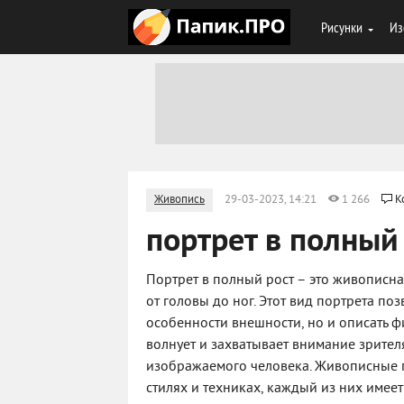
Рисунки
Из
Живопись
29-03-2023, 14:21
1 266
К
портрет в полный
Портрет в полный рост – это живописн
от головы до ног. Этот вид портрета по
особенности внешности, но и описать ф
волнует и захватывает внимание зрител
изображаемого человека. Живописные п
стилях и техниках, каждый из них имее