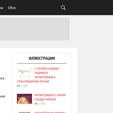
на
Обои
ИЛЛЮСТРАЦИИ
с поляны коршун
поднялся
иллюстрация к
ека
стихотворению легкие
2 239
иллюстрации к сказке
ние
сердце матери
1 545
иллюстрации зимние