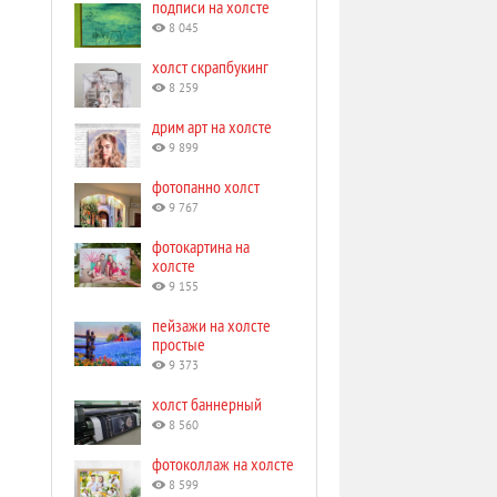
подписи на холсте
8 045
холст скрапбукинг
8 259
дрим арт на холсте
9 899
фотопанно холст
9 767
фотокартина на
холсте
9 155
пейзажи на холсте
простые
9 373
холст баннерный
8 560
фотоколлаж на холсте
8 599