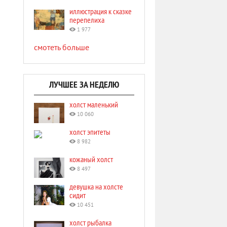
иллюстрация к сказке
перепелиха
1 977
смотеть больше
ЛУЧШЕЕ ЗА НЕДЕЛЮ
холст маленький
10 060
холст эпитеты
8 982
кожаный холст
8 497
девушка на холсте
сидит
10 451
холст рыбалка