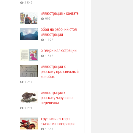
2 542
иллюстрация к кантате
997
обои на рабочий стол
иллюстрации
1 192
о генри иллюстрации
1 342
иллюстрации к
рассказу про снежный
колобок
1 257
иллюстрация к
рассказу чарушина
перепелка
1 291
хрустальная гора
сказка иллюстрации
1 363