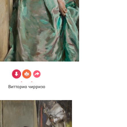
Витторио чирризо