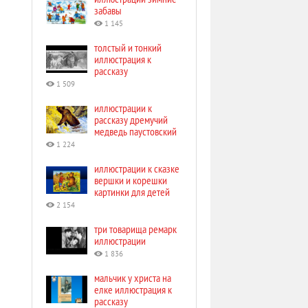
забавы
1 145
толстый и тонкий
иллюстрация к
рассказу
1 509
иллюстрации к
рассказу дремучий
медведь паустовский
1 224
иллюстрации к сказке
вершки и корешки
картинки для детей
2 154
три товарища ремарк
иллюстрации
1 836
мальчик у христа на
елке иллюстрация к
рассказу