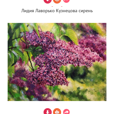
Лидия Лаворько Кузнецова сирень