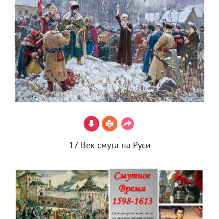
17 Век смута на Руси