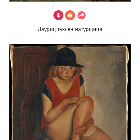
Лауриц туксен натурщица