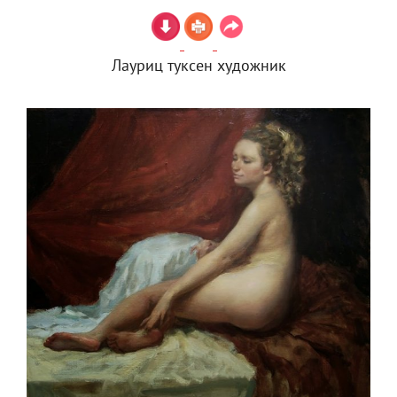
Лауриц туксен художник