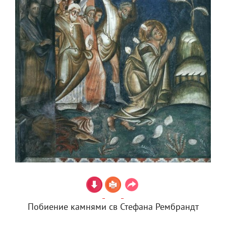
Побиение камнями св Стефана Рембрандт