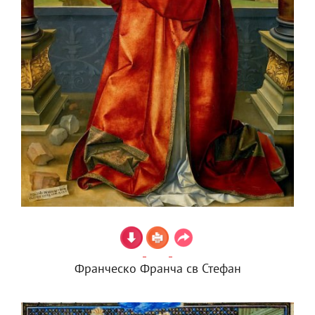
Франческо Франча св Стефан