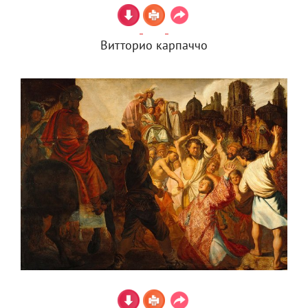
Витторио карпаччо