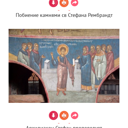
Побиение камнями св Стефана Рембрандт