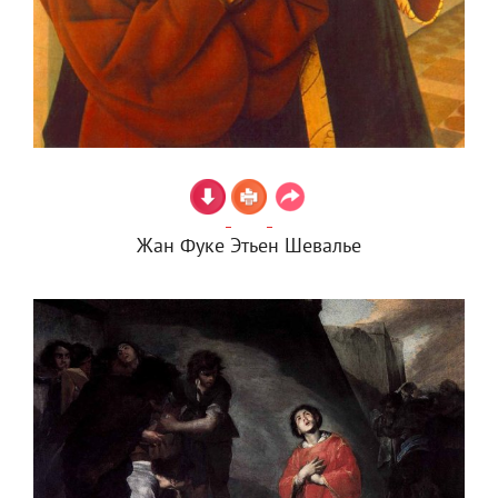
Жан Фуке Этьен Шевалье