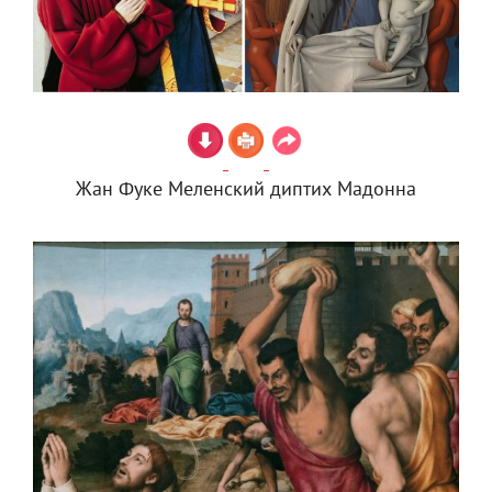
Жан Фуке Меленский диптих Мадонна