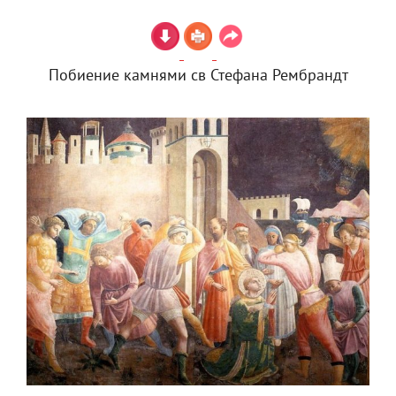
Побиение камнями св Стефана Рембрандт