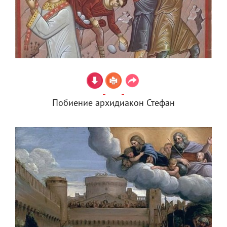
Побиение архидиакон Стефан