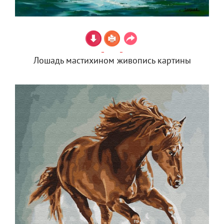
Лошадь мастихином живопись картины