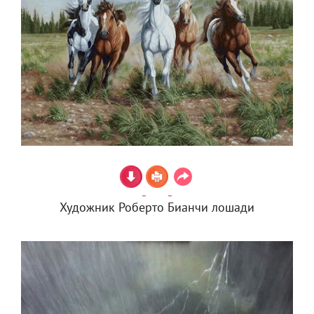
Художник Роберто Бианчи лошади