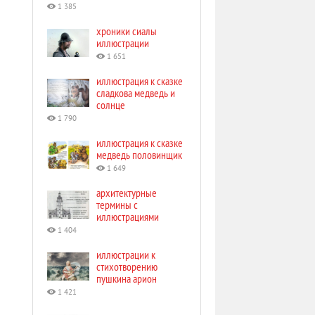
1 385
хроники сиалы
иллюстрации
1 651
иллюстрация к сказке
сладкова медведь и
солнце
1 790
иллюстрация к сказке
медведь половинщик
1 649
архитектурные
термины с
иллюстрациями
1 404
иллюстрации к
стихотворению
пушкина арион
1 421