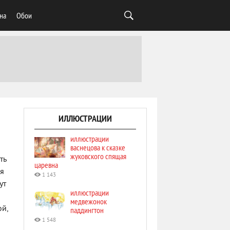
на
Обои
ИЛЛЮСТРАЦИИ
иллюстрации
васнецова к сказке
жуковского спящая
ть
царевна
ся
1 143
ут
иллюстрации
медвежонок
ой,
паддингтон
1 548