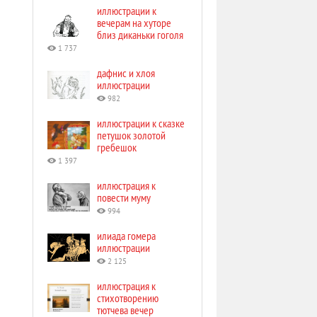
иллюстрации к
вечерам на хуторе
близ диканьки гоголя
1 737
дафнис и хлоя
иллюстрации
982
иллюстрации к сказке
петушок золотой
гребешок
1 397
иллюстрация к
повести муму
994
илиада гомера
иллюстрации
2 125
иллюстрация к
стихотворению
тютчева вечер