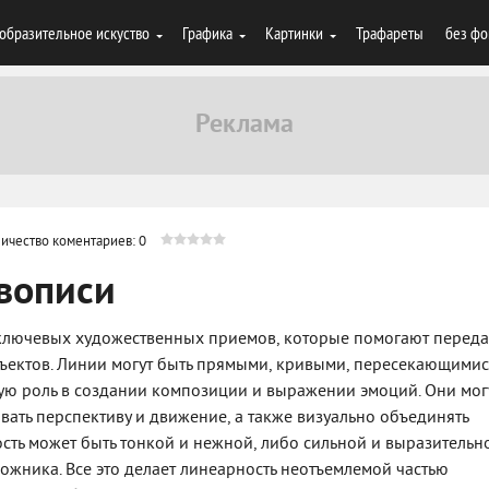
образительное искуство
Графика
Картинки
Трафареты
без фо
ичество коментариев: 0
вописи
 ключевых художественных приемов, которые помогают переда
ъектов. Линии могут быть прямыми, кривыми, пересекающими
ую роль в создании композиции и выражении эмоций. Они мог
вать перспективу и движение, а также визуально объединять
сть может быть тонкой и нежной, либо сильной и выразительн
дожника. Все это делает линеарность неотъемлемой частью