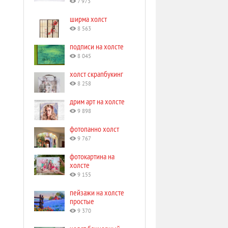
7 973
ширма холст
8 563
подписи на холсте
8 045
холст скрапбукинг
8 258
дрим арт на холсте
9 898
фотопанно холст
9 767
фотокартина на
холсте
9 155
пейзажи на холсте
простые
9 370