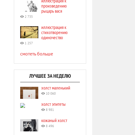
иллюстрация к
произведению
рыцарь вася
2 735
иллюстрация к
стихотворению
одиночество
1 257
смотеть больше
ЛУЧШЕЕ ЗА НЕДЕЛЮ
холст маленький
10 060
холст эпитеты
8 981
кожаный холст
8 496