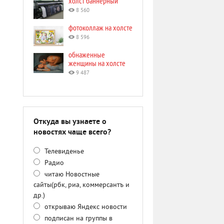
холст баннерный
8 560
фотоколлаж на холсте
8 596
обнаженные
женщины на холсте
9 487
Откуда вы узнаете о
новостях чаще всего?
Телевиденье
Радио
читаю Новостные
сайты(рбк, риа, коммерсантъ и
др.)
открываю Яндекс новости
подписан на группы в