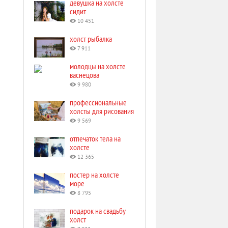
девушка на холсте
сидит
10 451
холст рыбалка
7 911
молодцы на холсте
васнецова
9 980
профессиональные
холсты для рисования
9 569
отпечаток тела на
холсте
12 365
постер на холсте
море
8 795
подарок на свадьбу
холст