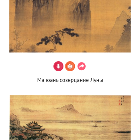
Ма юань созерцание Луны