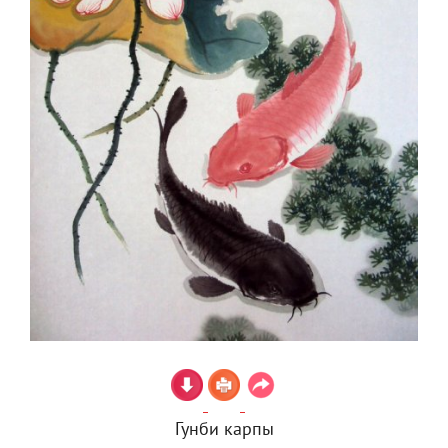
Гунби карпы