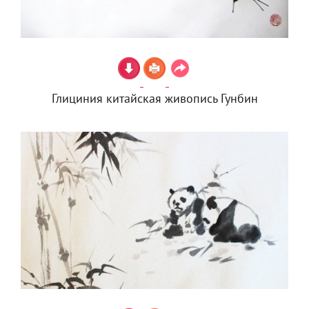
Глициния китайская живопись Гунбин