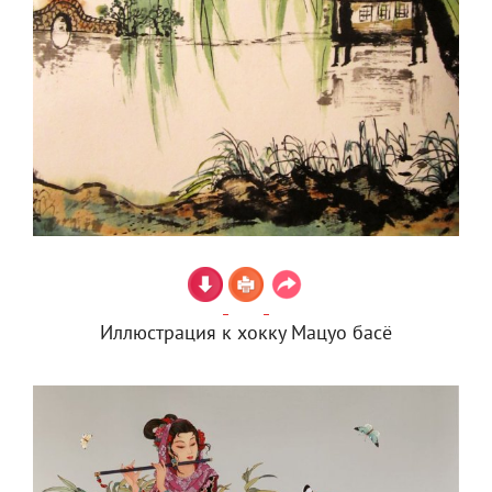
Иллюстрация к хокку Мацуо басё