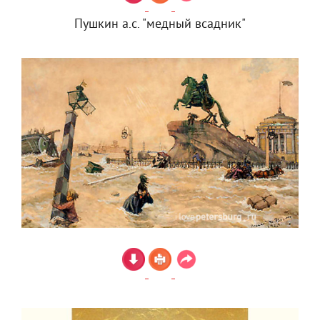
Пушкин а.с. "медный всадник"