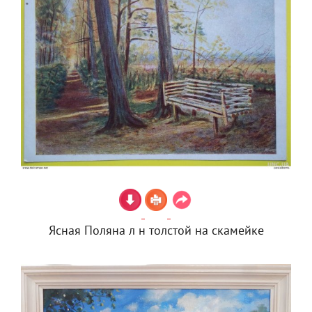
Ясная Поляна л н толстой на скамейке