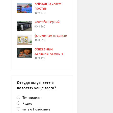
пейзажи на холсте
простые
9 378
холст баннерный
8 560
фотоколлаж на холсте
8 599
обнаженные
женщины на холсте
9 492
Откуда вы узнаете о
новостях чаще всего?
Телевиденье
Радио
читаю Новостные