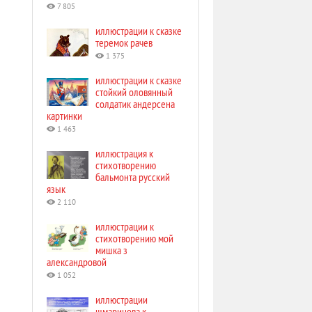
7 805
иллюстрации к сказке
теремок рачев
1 375
иллюстрации к сказке
стойкий оловянный
солдатик андерсена
картинки
1 463
иллюстрация к
стихотворению
бальмонта русский
язык
2 110
иллюстрации к
стихотворению мой
мишка з
александровой
1 052
иллюстрации
шмаринова к