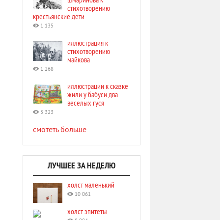
стихотворению
крестьянские дети
1 135
иллюстрация к
стихотворению
майкова
1 268
иллюстрации к сказке
жили у бабуси два
веселых гуся
3 323
смотеть больше
ЛУЧШЕЕ ЗА НЕДЕЛЮ
холст маленький
10 061
холст эпитеты