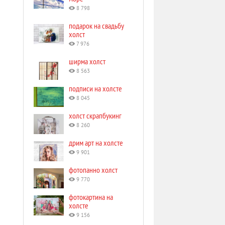
8 798
подарок на свадьбу
холст
7 976
ширма холст
8 563
подписи на холсте
8 045
холст скрапбукинг
8 260
дрим арт на холсте
9 901
фотопанно холст
9 770
фотокартина на
холсте
9 156