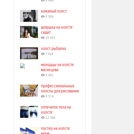
8 984
кожаный холст
8 506
девушка на холсте
сидит
10 455
холст рыбалка
7 918
молодцы на холсте
васнецова
9 981
профессиональные
холсты для рисования
9 574
отпечаток тела на
холсте
12 368
постер на холсте
море