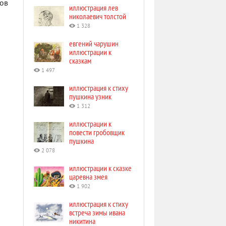
дов
иллюстрация лев
николаевич толстой
1 328
евгений чарушин
иллюстрации к
сказкам
1 497
иллюстрация к стиху
пушкина узник
1 312
иллюстрации к
повести гробовщик
пушкина
2 078
иллюстрации к сказке
царевна змея
1 902
иллюстрация к стиху
встреча зимы ивана
никитина