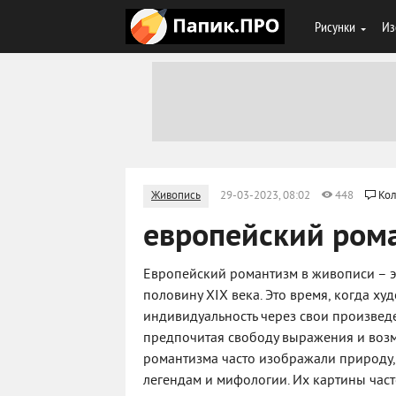
Рисунки
Из
Живопись
29-03-2023, 08:02
448
Кол
европейский ром
Европейский романтизм в живописи – эт
половину XIX века. Это время, когда х
индивидуальность через свои произведе
предпочитая свободу выражения и воз
романтизма часто изображали природу, 
легендам и мифологии. Их картины час