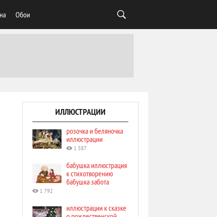
на
Обои
ИЛЛЮСТРАЦИИ
розочка и беляночка
иллюстрации
1 587
бабушка иллюстрация
к стихотворению
бабушка забота
и
1 792
иллюстрации к сказке
о рождественской