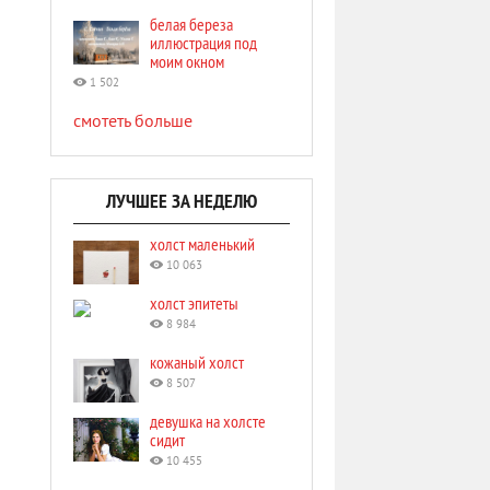
белая береза
иллюстрация под
моим окном
1 502
смотеть больше
ЛУЧШЕЕ ЗА НЕДЕЛЮ
холст маленький
10 063
холст эпитеты
8 984
кожаный холст
8 507
девушка на холсте
сидит
10 455