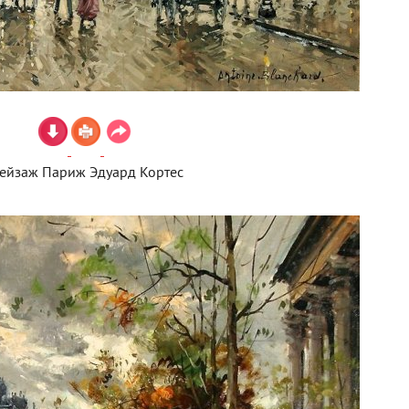
ейзаж Париж Эдуард Кортес