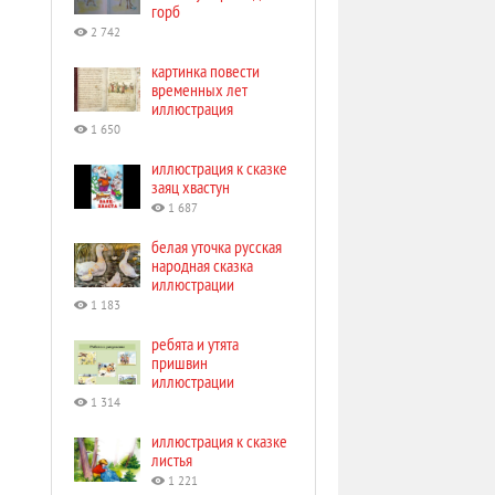
горб
2 742
картинка повести
временных лет
иллюстрация
1 650
иллюстрация к сказке
заяц хвастун
1 687
белая уточка русская
народная сказка
иллюстрации
1 183
ребята и утята
пришвин
иллюстрации
1 314
иллюстрация к сказке
листья
1 221