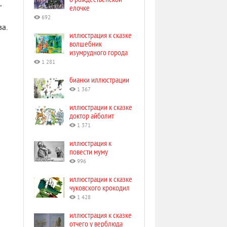
,
елочке
692
а.
иллюстрация к сказке
волшебник
изумрудного города
1 281
бианки иллюстрации
1 367
иллюстрации к сказке
доктор айболит
1 371
иллюстрация к
повести муму
996
иллюстрации к сказке
чуковского крокодил
1 428
иллюстрация к сказке
отчего у верблюда