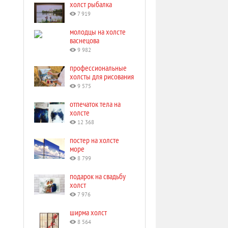
холст рыбалка
7 919
молодцы на холсте
васнецова
9 982
профессиональные
холсты для рисования
9 575
отпечаток тела на
холсте
12 368
постер на холсте
море
8 799
подарок на свадьбу
холст
7 976
ширма холст
8 564