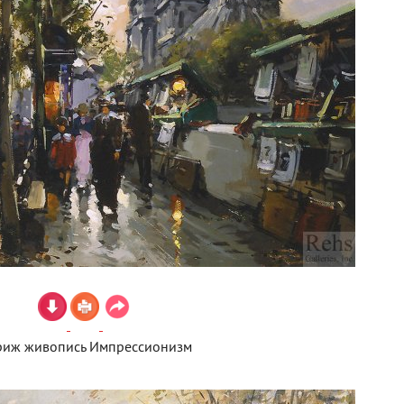
риж живопись Импрессионизм