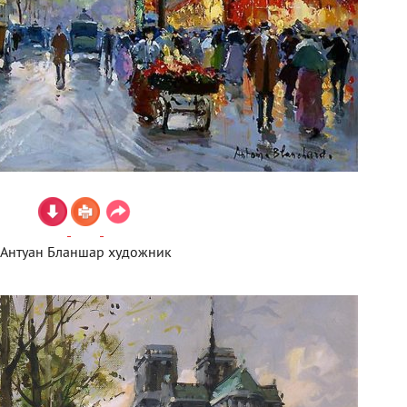
Антуан Бланшар художник