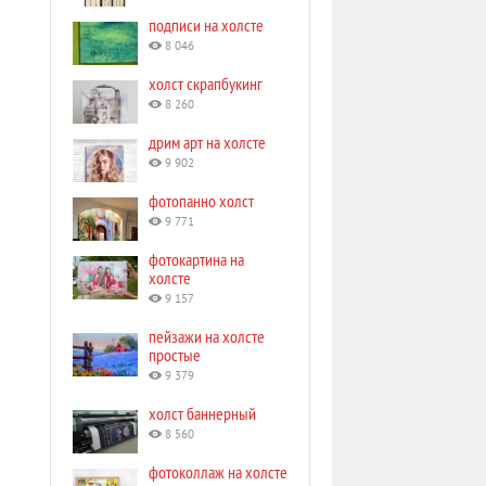
подписи на холсте
8 046
холст скрапбукинг
8 260
дрим арт на холсте
9 902
фотопанно холст
9 771
фотокартина на
холсте
9 157
пейзажи на холсте
простые
9 379
холст баннерный
8 560
фотоколлаж на холсте