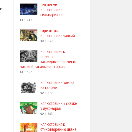
-
тед несмит
 и
иллюстрации
сильмариллион
1 242
горе от ума
иллюстрации чацкий
1 832
иллюстрация к
повести
заколдованное место
николай васильевич гоголь
1 327
иллюстрации улитка
на склоне
1 872
иллюстрации к сказке
у лукоморья
1 383
иллюстрация к
стихотворению ивана