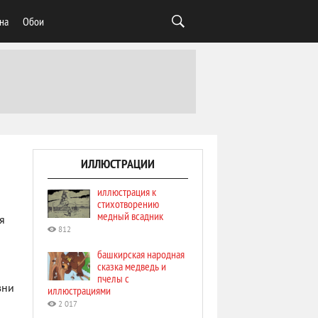
на
Обои
ИЛЛЮСТРАЦИИ
иллюстрация к
стихотворению
медный всадник
я
812
башкирская народная
сказка медведь и
пчелы с
зни
иллюстрациями
2 017