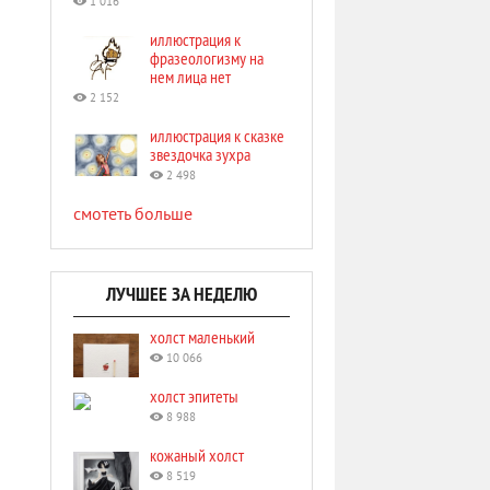
1 016
иллюстрация к
фразеологизму на
нем лица нет
2 152
иллюстрация к сказке
звездочка зухра
2 498
смотеть больше
ЛУЧШЕЕ ЗА НЕДЕЛЮ
холст маленький
10 066
холст эпитеты
8 988
кожаный холст
8 519