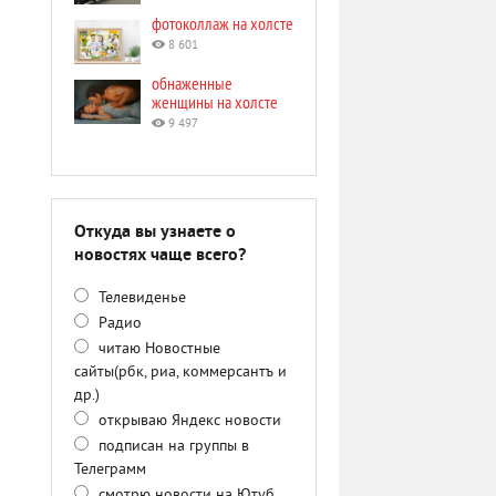
фотоколлаж на холсте
8 601
обнаженные
женщины на холсте
9 497
Откуда вы узнаете о
новостях чаще всего?
Телевиденье
Радио
читаю Новостные
сайты(рбк, риа, коммерсантъ и
др.)
открываю Яндекс новости
подписан на группы в
Телеграмм
смотрю новости на Ютуб