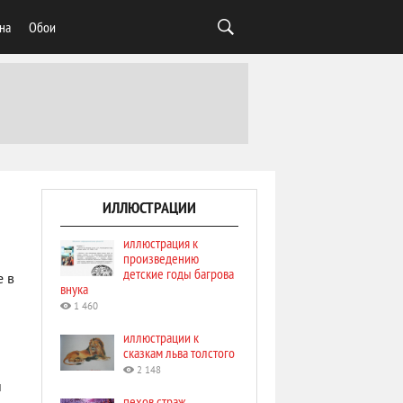
на
Обои
ИЛЛЮСТРАЦИИ
иллюстрация к
произведению
детские годы багрова
е в
внука
1 460
иллюстрации к
сказкам льва толстого
2 148
й
пехов страж