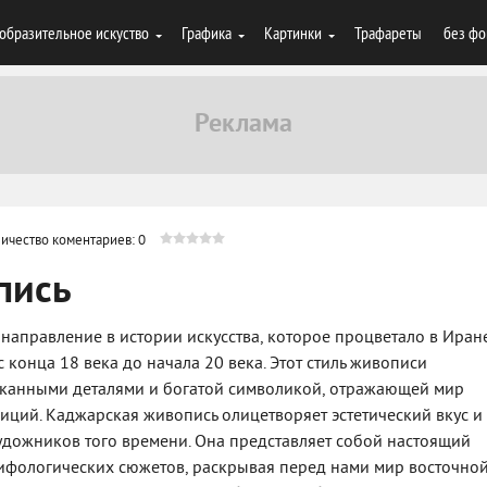
образительное искуство
Графика
Картинки
Трафареты
без фо
ичество коментариев: 0
пись
направление в истории искусства, которое процветало в Иран
конца 18 века до начала 20 века. Этот стиль живописи
сканными деталями и богатой символикой, отражающей мир
иций. Каджарская живопись олицетворяет эстетический вкус и
удожников того времени. Она представляет собой настоящий
мифологических сюжетов, раскрывая перед нами мир восточно