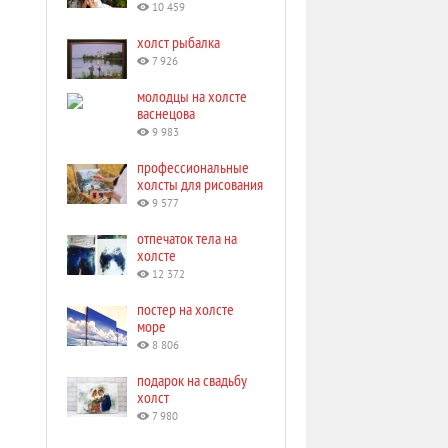
10 459
холст рыбалка
7 926
молодцы на холсте
васнецова
9 983
профессиональные
холсты для рисования
9 577
отпечаток тела на
холсте
12 372
постер на холсте
море
8 806
подарок на свадьбу
холст
7 980