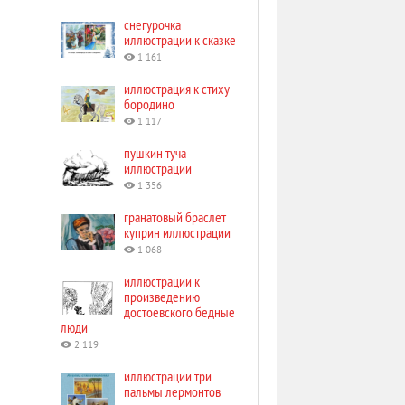
снегурочка
иллюстрации к сказке
1 161
иллюстрация к стиху
бородино
1 117
пушкин туча
иллюстрации
1 356
гранатовый браслет
куприн иллюстрации
1 068
иллюстрации к
произведению
достоевского бедные
люди
2 119
иллюстрации три
пальмы лермонтов