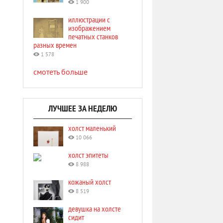
1 900
иллюстрации с
изображением
печатных станков
разных времен
1 578
смотеть больше
ЛУЧШЕЕ ЗА НЕДЕЛЮ
холст маленький
10 066
холст эпитеты
8 988
кожаный холст
8 519
девушка на холсте
сидит