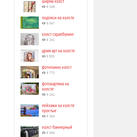
ширма холст
8 568
подписи на холсте
8 047
холст скрапбукинг
8 261
дрим арт на холсте
9 905
фотопанно холст
9 775
фотокартина на
холсте
9 161
пейзажи на холсте
простые
9 384
холст баннерный
8 564