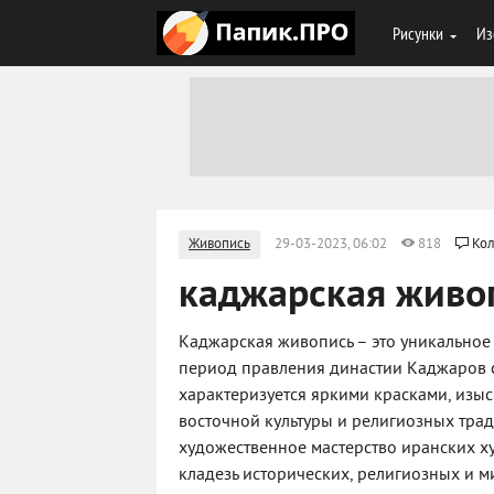
Рисунки
Из
Живопись
29-03-2023, 06:02
818
Кол
каджарская живо
Каджарская живопись – это уникальное 
период правления династии Каджаров с 
характеризуется яркими красками, изы
восточной культуры и религиозных трад
художественное мастерство иранских х
кладезь исторических, религиозных и 