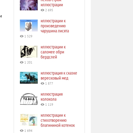
иллюстрации
2 695
и
иллюстрации к
произведению
чарушина лисята
1 529
иллюстрации к
саломее обри
бердслей
1 201
иллюстрация к сказке
вересковый мед
1 877
иллюстрация
колокола
1 119
иллюстрации к
стихотворению
благининой котенок
1 694