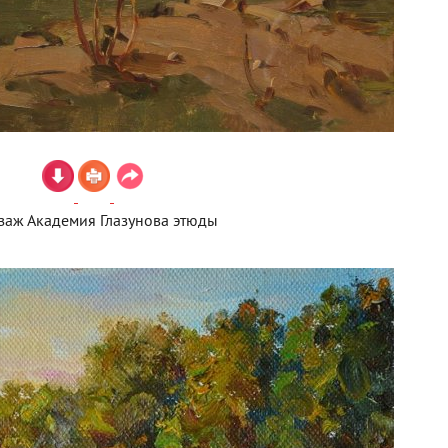
заж Академия Глазунова этюды