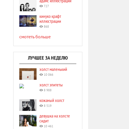
адамс иллюстрации
727
кинуко крафт
иллюстрации
868
смотеть больше
ЛУЧШЕЕ ЗА НЕДЕЛЮ
холст маленький
10 066
холст эпитеты
8 988
кожаный холст
8 519
девушка на холсте
сидит
10 461