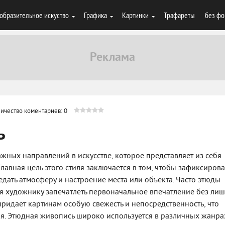
образительное искуство
Графика
Картинки
Трафареты
без фо
ичество коментариев: 0
ь
жных направлений в искусстве, которое представляет из себя
лавная цель этого стиля заключается в том, чтобы зафиксирова
дать атмосферу и настроение места или объекта. Часто этюды
яя художнику запечатлеть первоначальное впечатление без ли
ы придает картинам особую свежесть и непосредственность, что
ля. Этюдная живопись широко используется в различных жанра