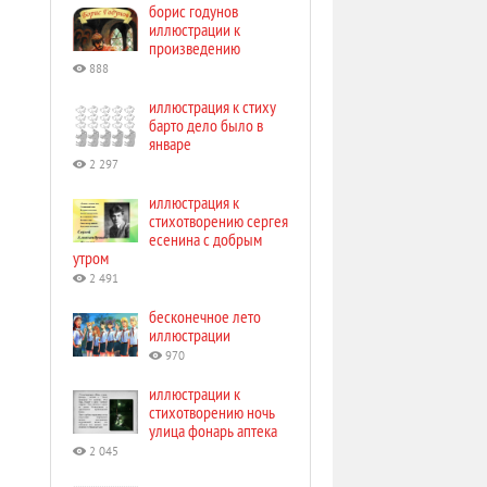
борис годунов
иллюстрации к
произведению
888
иллюстрация к стиху
барто дело было в
январе
2 297
иллюстрация к
стихотворению сергея
есенина с добрым
утром
2 491
бесконечное лето
иллюстрации
970
иллюстрации к
стихотворению ночь
улица фонарь аптека
2 045