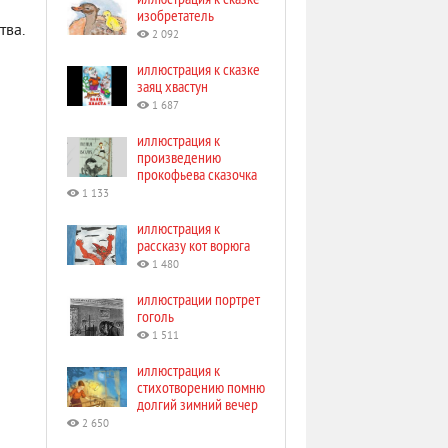
изобретатель
тва.
2 092
иллюстрация к сказке
заяц хвастун
1 687
иллюстрация к
произведению
прокофьева сказочка
1 133
иллюстрация к
рассказу кот ворюга
1 480
иллюстрации портрет
гоголь
1 511
иллюстрация к
стихотворению помню
долгий зимний вечер
2 650