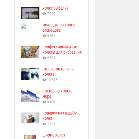
холст рыбалка
7 929
молодцы на холсте
васнецова
9 987
профессиональные
холсты для рисования
9 577
отпечаток тела на
холсте
12 373
постер на холсте
море
8 806
подарок на свадьбу
холст
7 981
ширма холст