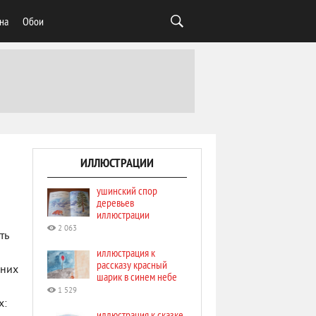
на
Обои
ИЛЛЮСТРАЦИИ
ушинский спор
деревьев
иллюстрации
2 063
ть
иллюстрация к
рассказу красный
шних
шарик в синем небе
1 529
х:
иллюстрация к сказке