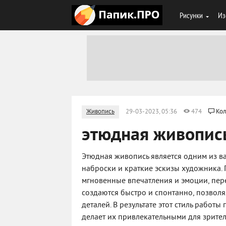
Рисунки
Из
Живопись
29-03-2023, 05:36
474
Кол
этюдная живопис
Этюдная живопись является одним из ва
наброски и краткие эскизы художника. Г
мгновенные впечатления и эмоции, пере
создаются быстро и спонтанно, позвол
деталей. В результате этот стиль работ
делает их привлекательными для зрите