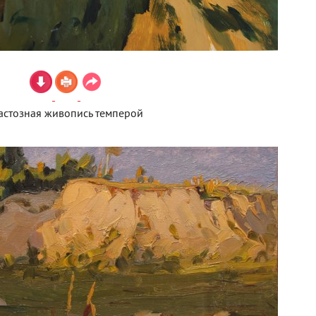
астозная живопись темперой