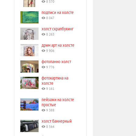
8 570
подписи на холсте
8 047
холст скрапбукинг
8 263
дрим арт на холсте
9 906
фотопанно холст
9 776
фотокартина на
холсте
9 161
пейзажи на холсте
простые
9 388
холст баннерный
8 564