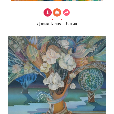
Дэвид Галчутт батик