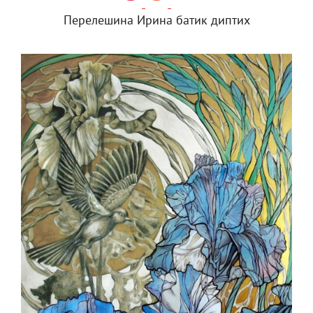
Перелешина Ирина батик диптих