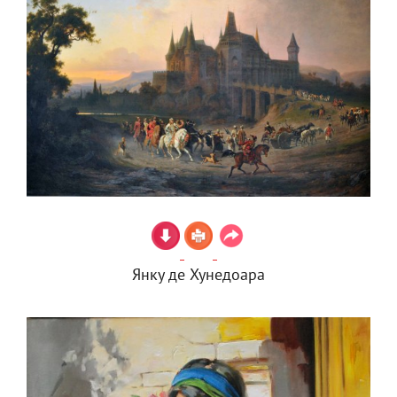
Янку де Хунедоара