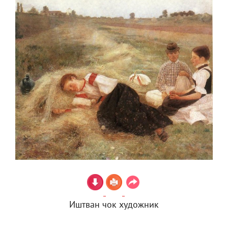
Иштван чок художник