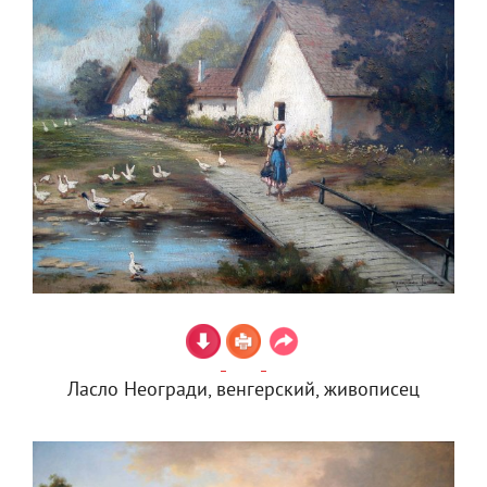
Ласло Неогради, венгерский, живописец