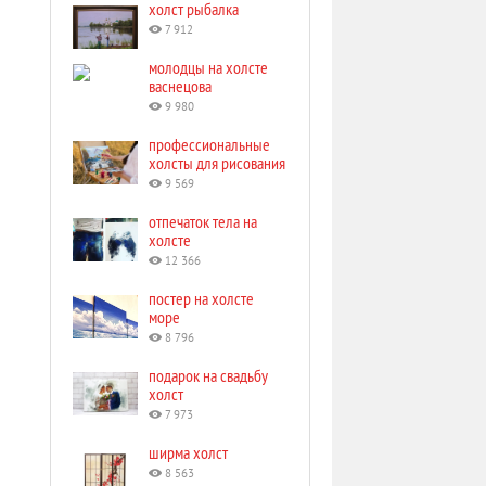
холст рыбалка
7 912
молодцы на холсте
васнецова
9 980
профессиональные
холсты для рисования
9 569
отпечаток тела на
холсте
12 366
постер на холсте
море
8 796
подарок на свадьбу
холст
7 973
ширма холст
8 563