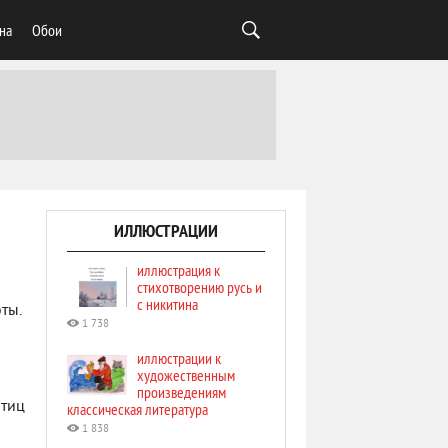
на
Обои
ИЛЛЮСТРАЦИИ
иллюстрация к
стихотворению русь и
с никитина
ты.
1 738
иллюстрации к
художественным
произведениям
птиц
классическая литература
1 838