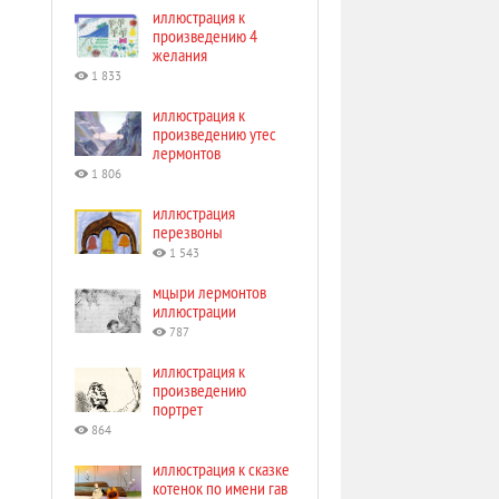
иллюстрация к
произведению 4
желания
1 833
иллюстрация к
произведению утес
лермонтов
1 806
иллюстрация
перезвоны
1 543
мцыри лермонтов
иллюстрации
787
иллюстрация к
произведению
портрет
864
иллюстрация к сказке
котенок по имени гав