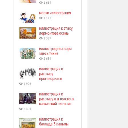
1 664
моряк иллюстрация
1 113
иллюстрация к стиху
лермонтова осень
1 327
иллюстрации а зори
здесь тихие
2 634
иллюстрация к
рассказу
проговорился
1 996
иллюстрация к
рассказу л н толстого
кавказский пленник
2 401
иллюстрация к
балладе 3 пальмы