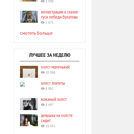
1 500
иллюстрации к сказке
гуси лебеди булатова
1 675
смотеть больше
ЛУЧШЕЕ ЗА НЕДЕЛЮ
холст маленький
10 060
холст эпитеты
8 981
кожаный холст
8 497
девушка на холсте
сидит
10 451