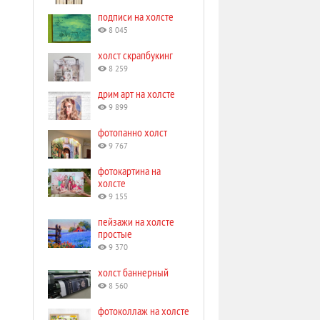
подписи на холсте
8 045
холст скрапбукинг
8 259
дрим арт на холсте
9 899
фотопанно холст
9 767
фотокартина на
холсте
9 155
пейзажи на холсте
простые
9 370
холст баннерный
8 560
фотоколлаж на холсте