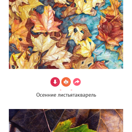
Осенние листьятакварель