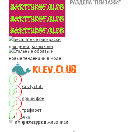
РАЗДЕЛА "ПЕЙЗАЖИ"
Grizly.club
яркий фон
трафарет
звездочки
имприматура в живописи
снег вектор